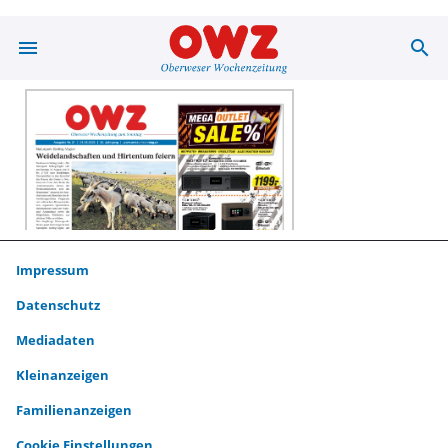
menu
search
Unsere ePaper 
Impressum
Datenschutz
Mediadaten
Kleinanzeigen
Familienanzeigen
Cookie Einstellungen