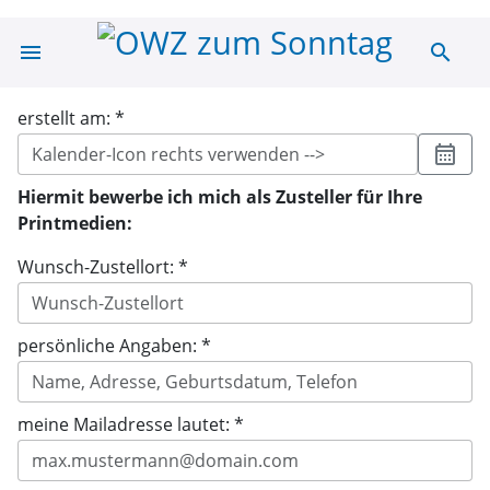
menu
search
OWZ zum Sonnt
erstellt am: *
calendar_month
Hiermit bewerbe ich mich als Zusteller für Ihre
Printmedien:
Wunsch-Zustellort: *
persönliche Angaben: *
meine Mailadresse lautet: *