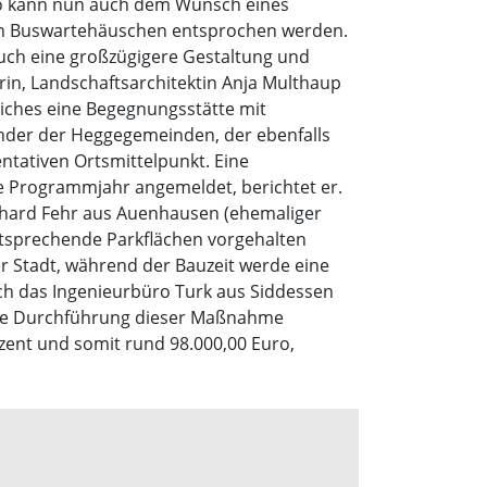
So kann nun auch dem Wunsch eines
nen Buswartehäuschen entsprochen werden.
ch eine großzügigere Gestaltung und
in, Landschaftsarchitektin Anja Multhaup
iches eine Begegnungsstätte mit
ender der Heggegemeinden, der ebenfalls
entativen Ortsmittelpunkt. Eine
 Programmjahr angemeldet, berichtet er.
einhard Fehr aus Auenhausen (ehemaliger
ntsprechende Parkflächen vorgehalten
er Stadt, während der Bauzeit werde eine
urch das Ingenieurbüro Turk aus Siddessen
die Durchführung dieser Maßnahme
zent und somit rund 98.000,00 Euro,