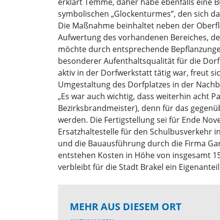
erklärt Temme, daher habe ebenfalls eine
symbolischen „Glockenturmes”, den sich d
Die Maßnahme beinhaltet neben der Oberfl
Aufwertung des vorhandenen Bereiches, der 
möchte durch entsprechende Bepflanzungen
besonderer Aufenthaltsqualität für die Do
aktiv in der Dorfwerkstatt tätig war, freut
Umgestaltung des Dorfplatzes in der Nach
„Es war auch wichtig, dass weiterhin acht P
Bezirksbrandmeister), denn für das gegenü
werden. Die Fertigstellung sei für Ende No
Ersatzhaltestelle für den Schulbusverkehr i
und die Bauausführung durch die Firma Ga
entstehen Kosten in Höhe von insgesamt 15
verbleibt für die Stadt Brakel ein Eigenantei
MEHR AUS DIESEM ORT