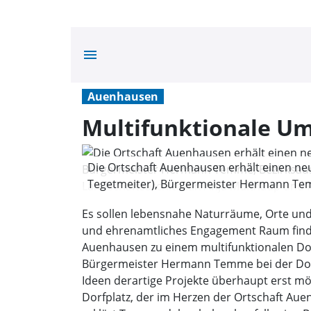
menu
Auenhausen
Multifunktionale U
Die Ortschaft Auenhausen erhält einen neu
Tegetmeiter), Bürgermeister Hermann Temm
Landschaftsarchitektin Anja Multhaup und F
Es sollen lebensnahe Naturräume, Orte un
und ehrenamtliches Engagement Raum finde
Auenhausen zu einem multifunktionalen Dorfp
Bürgermeister Hermann Temme bei der Dorfb
Ideen derartige Projekte überhaupt erst m
Dorfplatz, der im Herzen der Ortschaft Aue