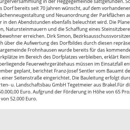
 Bürgerversammlung in der Heggegemeinde sattgefunden. 
as Dorf bereits seit 70 Jahren wünscht, auf dem vorhande
ächenneugestaltung und Neuanordnung der Parkflächen au
in den Abendstunden ebenfalls beleuchtet wird. Die Planer
, Natursteinmauern und die Schaffung eines Steinsitzbere
rfbewohner erreichen. Dirk Simon, Bezirksausschussvorsitz
 sich über die Aufwertung des Dorfbildes durch diesen repräs
bargemeinde Frohnhausen wurde bereits für das kommende
arkplätze im Bereich des Dorfplatzes verbleiben, erklärt R
berliegende Feuerwehrgerätehaus müssen im Einsatzfall e
vember geplant, berichtet Franz-Josef Sentler vom Bauamt d
n einer Seitenstraße eingerichtet. Die Bauleitung erfolgt d
rten- u. Landschaftsbau GmbH Tegetmeier aus Brakel.Für 
0.000,00 Euro. Aufgrund der Förderung in Höhe von 65 Pro
l von 52.000 Euro.