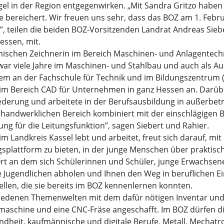
gel in der Region entgegenwirken. „Mit Sandra Gritzo habe
e bereichert. Wir freuen uns sehr, dass das BOZ am 1. Febru
eilen die beiden BOZ-Vorsitzenden Landrat Andreas Sieber
ssen, mit.
hnischen Zeichnerin im Bereich Maschinen- und Anlagentech
war viele Jahre im Maschinen- und Stahlbau und auch als Aus
rem an der Fachschule für Technik und im Bildungszentrum (
im Bereich CAD für Unternehmen in ganz Hessen an. Darüber
liederung und arbeitete in der Berufsausbildung in außerbetr
handwerklichen Bereich kombiniert mit der einschlägigen B
ung für die Leitungsfunktion”, sagen Siebert und Rahier.
en im Landkreis Kassel lebt und arbeitet, freut sich darauf, 
ngsplattform zu bieten, in der junge Menschen über praktis
r Ort an dem sich Schülerinnen und Schüler, junge Erwach
ie Jugendlichen abholen und Ihnen den Weg in beruflichen 
llen, die sie bereits im BOZ kennenlernen konnten.
schiedenen Themenwelten mit dem dafür nötigen Inventar un
maschine und eine CNC-Fräse angeschafft. Im BOZ dürfen di
dheit, kaufmännische und digitale Berufe, Metall, Mechatro