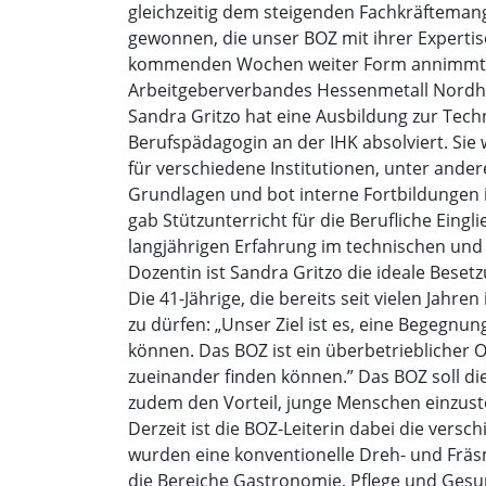
gleichzeitig dem steigenden Fachkräfteman
gewonnen, die unser BOZ mit ihrer Expertis
kommenden Wochen weiter Form annimmt”, t
Arbeitgeberverbandes Hessenmetall Nordhe
Sandra Gritzo hat eine Ausbildung zur Tec
Berufspädagogin an der IHK absolviert. Sie 
für verschiedene Institutionen, unter ande
Grundlagen und bot interne Fortbildungen 
gab Stützunterricht für die Berufliche Eing
langjährigen Erfahrung im technischen und 
Dozentin ist Sandra Gritzo die ideale Besetz
Die 41-Jährige, die bereits seit vielen Jahr
zu dürfen: „Unser Ziel ist es, eine Begegnu
können. Das BOZ ist ein überbetriebliche
zueinander finden können.” Das BOZ soll d
zudem den Vorteil, junge Menschen einzuste
Derzeit ist die BOZ-Leiterin dabei die ver
wurden eine konventionelle Dreh- und Fräs
die Bereiche Gastronomie, Pflege und Gesun