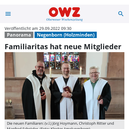
menu
search
Familiaritas ha
Veröffentlicht am 29.09.2022 09:30
Panorama
Negenborn (Holzminden)
Familiaritas hat neue Mitglieder
Die neuen Familiaren: (v.l.) Jörg Hoymann, Christoph Ritter und
Manfred Schröder. (Foto: Kloster Amelungsborn)