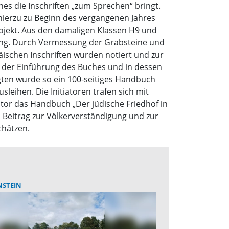
es die Inschriften „zum Sprechen“ bringt.
hierzu zu Beginn des vergangenen Jahres
jekt. Aus den damaligen Klassen H9 und
dung. Durch Vermessung der Grabsteine und
äischen Inschriften wurden notiert und zur
 der Einführung des Buches und in dessen
igten wurde so ein 100-seitiges Handbuch
eihen. Die Initiatoren trafen sich mit
or das Handbuch „Der jüdische Friedhof in
 Beitrag zur Völkerverständigung und zur
chätzen.
NSTEIN