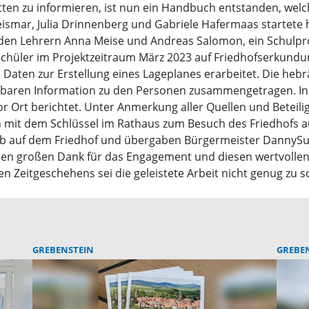
en zu informieren, ist nun ein Handbuch entstanden, welch
smar, Julia Drinnenberg und Gabriele Hafermaas startete 
den Lehrern Anna Meise und Andreas Salomon, ein Schulpro
Schüler im Projektzeitraum März 2023 auf Friedhofserkun
 Daten zur Erstellung eines Lageplanes erarbeitet. Die hebr
dbaren Information zu den Personen zusammengetragen. In
or Ort berichtet. Unter Anmerkung aller Quellen und Beteil
mit dem Schlüssel im Rathaus zum Besuch des Friedhofs ausl
0b auf dem Friedhof und übergaben Bürgermeister DannySut
einen großen Dank für das Engagement und diesen wertvollen
en Zeitgeschehens sei die geleistete Arbeit nicht genug zu s
GREBENSTEIN
GREBE