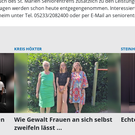
such des St. Marien Seniorentreffs zusätzlich zu den Leistu
Anfragen werden schon heute entgegengenommen. Interessier
heim unter Tel. 05233/2082400 oder per E-Mail an senioren
KREIS HÖXTER
STEINH
en
Wie Gewalt Frauen an sich selbst
Echt
zweifeln lässt ...