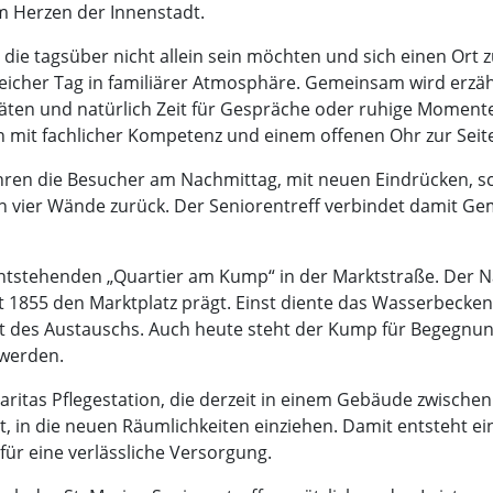
im Herzen der Innenstadt.
, die tagsüber nicht allein sein möchten und sich einen Or
eicher Tag in familiärer Atmosphäre. Gemeinsam wird erzählt
ten und natürlich Zeit für Gespräche oder ruhige Momente. 
 mit fachlicher Kompetenz und einem offenen Ohr zur Seit
 kehren die Besucher am Nachmittag, mit neuen Eindrücken
uten vier Wände zurück. Der Seniorentreff verbindet damit Ge
entstehenden „Quartier am Kump“ in der Marktstraße. Der 
t 1855 den Marktplatz prägt. Einst diente das Wasserbecke
t des Austauschs. Auch heute steht der Kump für Begegnung
 werden.
 Caritas Pflegestation, die derzeit in einem Gebäude zwisc
, in die neuen Räumlichkeiten einziehen. Damit entsteht ei
r eine verlässliche Versorgung.