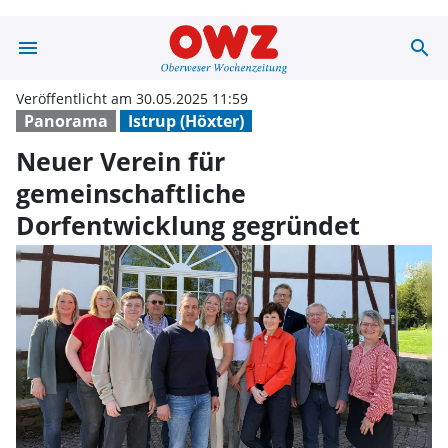
menu
search
Neuer Verein fü
Veröffentlicht am 30.05.2025 11:59
Panorama
Istrup (Höxter)
Neuer Verein für
gemeinschaftliche
Dorfentwicklung gegründet