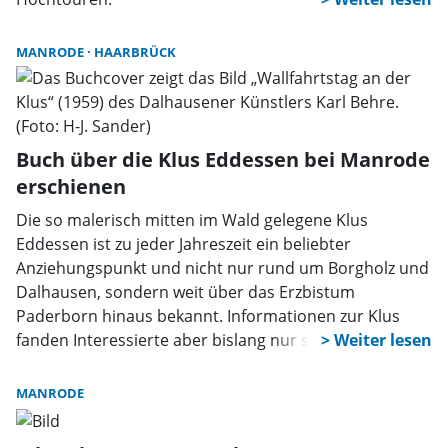
MANRODE
HAARBRÜCK
Buch über die Klus Eddessen bei Manrode
erschienen
Die so malerisch mitten im Wald gelegene Klus
Eddessen ist zu jeder Jahreszeit ein beliebter
Anziehungspunkt und nicht nur rund um Borgholz und
Dalhausen, sondern weit über das Erzbistum
Paderborn hinaus bekannt. Informationen zur Klus
fanden Interessierte aber bislang nur spärlich. Seit
Ende November dieses Jahres gibt es ein neues Buch:
„Die Klus Eddessen in Geschichte und Gegenwart“.
MANRODE