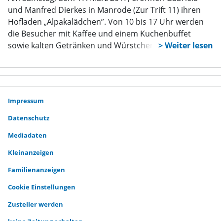
der Unfallstelle in beide Fahrtrichtungen unterstützte
und Manfred Dierkes in Manrode (Zur Trift 11) ihren
die Freiwillige Feuerwehr Borgentreich die Polizei.
Hofladen „Alpakalädchen”. Von 10 bis 17 Uhr werden
die Besucher mit Kaffee und einem Kuchenbuffet
sowie kalten Getränken und Würstchen versorgt.
Impressum
Datenschutz
Mediadaten
Kleinanzeigen
Familienanzeigen
Cookie Einstellungen
Zusteller werden