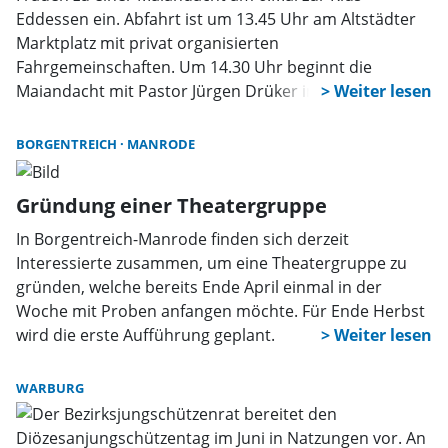
Eddessen ein. Abfahrt ist um 13.45 Uhr am Altstädter
Marktplatz mit privat organisierten
Fahrgemeinschaften. Um 14.30 Uhr beginnt die
Maiandacht mit Pastor Jürgen Drüker in der
Wallfahrtskapelle. Anschließend verweilen die
Teilnehmerinnen mit einer Kaffeepause an diesen
BORGENTREICH
MANRODE
herrlich gelegenen Ort. eine Anmeldung bei Martina
Peine Telefon 1260 oder Edeltraud Gierling-Mayer
Gründung einer Theatergruppe
Telefon 50194 ist notwendig.
In Borgentreich-Manrode finden sich derzeit
Interessierte zusammen, um eine Theatergruppe zu
gründen, welche bereits Ende April einmal in der
Woche mit Proben anfangen möchte. Für Ende Herbst
wird die erste Aufführung geplant.
WARBURG