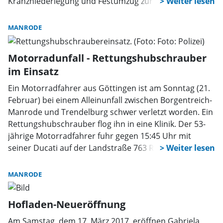
Kranzniederlegung und Festumzug zur Berglandhalle.
Es schließt sich der traditionellen Frühschoppen an,
der mit den befreundeten Trendelburger Musikanten
MANRODE
musikalisch gestaltet wird. Die Konzertvorträge der
regionalen Gastvereine, die der Einladung zugesagt
Motorradunfall - Rettungshubschrauber
haben, werden im Laufe des Tages ihr Können
im Einsatz
darbieten. Kaffee und Kuchen werden am Nachmittag
ab 14 Uhr angeboten. Für die kleinen Gäste steht eine
Ein Motorradfahrer aus Göttingen ist am Sonntag (21.
Hüpfburg bereit.
Februar) bei einem Alleinunfall zwischen Borgentreich-
Manrode und Trendelburg schwer verletzt worden. Ein
Rettungshubschrauber flog ihn in eine Klinik. Der 53-
jährige Motorradfahrer fuhr gegen 15:45 Uhr mit
seiner Ducati auf der Landstraße 763 Richtung
Manrode, geriet nach Durchfahren einer S-Kurve ins
Schleudern und kam auf der Gegenfahrbahn zu Fall.
MANRODE
Aufgrund der Schwere seiner Verletzungen wurde für
den Krankentransport ein Rettungshubschrauber
Hofladen-Neueröffnung
eingesetzt. Ein Abschleppunternehmer transportierte
die nicht mehr fahrbereite Ducati ab. Bei der Sperrung
Am Samstag, dem 17. März 2017, eröffnen Gabriela