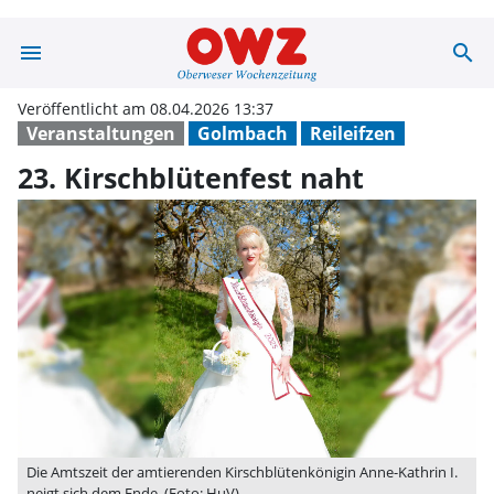
menu
search
23. Kirschblüte
Veröffentlicht am 08.04.2026 13:37
Veranstaltungen
Golmbach
Reileifzen
23. Kirschblütenfest naht
Die Amtszeit der amtierenden Kirschblütenkönigin Anne-Kathrin I.
neigt sich dem Ende. (Foto: HuV)