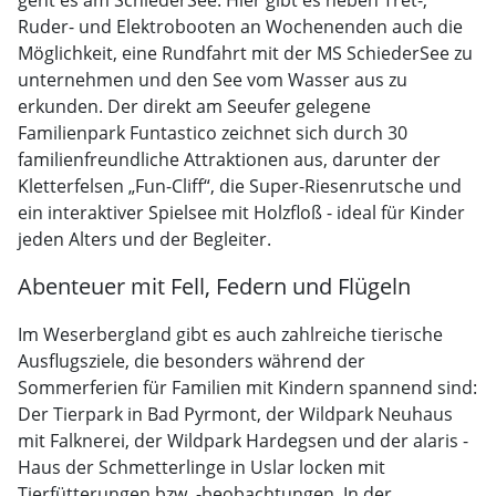
geht es am SchiederSee. Hier gibt es neben Tret-,
Ruder- und Elektrobooten an Wochenenden auch die
Möglichkeit, eine Rundfahrt mit der MS SchiederSee zu
unternehmen und den See vom Wasser aus zu
erkunden. Der direkt am Seeufer gelegene
Familienpark Funtastico zeichnet sich durch 30
familienfreundliche Attraktionen aus, darunter der
Kletterfelsen „Fun-Cliff“, die Super-Riesenrutsche und
ein interaktiver Spielsee mit Holzfloß - ideal für Kinder
jeden Alters und der Begleiter.
Abenteuer mit Fell, Federn und Flügeln
Im Weserbergland gibt es auch zahlreiche tierische
Ausflugsziele, die besonders während der
Sommerferien für Familien mit Kindern spannend sind:
Der Tierpark in Bad Pyrmont, der Wildpark Neuhaus
mit Falknerei, der Wildpark Hardegsen und der alaris -
Haus der Schmetterlinge in Uslar locken mit
Tierfütterungen bzw. -beobachtungen. In der