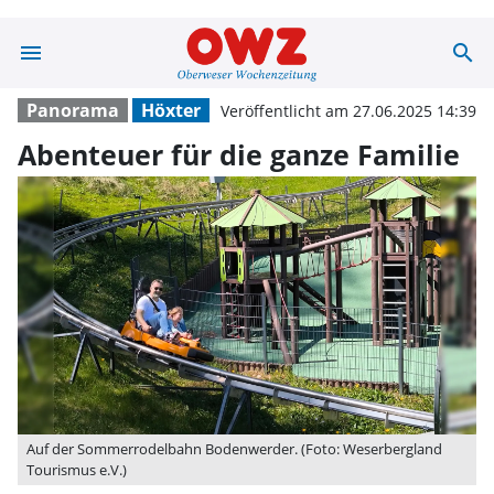
menu
search
Abenteuer für d
Panorama
Höxter
Veröffentlicht am 27.06.2025 14:39
Abenteuer für die ganze Familie
Auf der Sommerrodelbahn Bodenwerder. (Foto: Weserbergland
Tourismus e.V.)