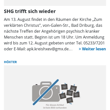
SHG trifft sich wieder
Am 13. August findet in den Räumen der Kirche „Zum
verklärten Christus”, von-Galen-Str., Bad Driburg, das
nächste Treffen der Angehörigen psychisch kranker
Menschen statt. Beginn ist um 18 Uhr. Um Anmeldung
wird bis zum 12. August gebeten unter Tel. 05233/7201
oder E-Mail: apk.kreishxev@gmx.de.
Ansprechpartnerinnen sind Bettina Junghanns und
Karin Volkhausen.
HÖXTER