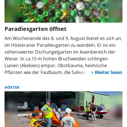
Paradiesgarten öffnet
Am Wochenende des 8. und 9. August bietet es sich an,
im Höxteraner Paradiesgarten zu wandeln. Er ist ein
sehenswerter Dschungelgarten im Auenbereich der
Weser. In ca.15 m hohen Bruchweiden schlingen
Lianen (Akebien) empor. Obstbäume, heimische
Pflanzen wie der Faulbaum, die Salweide oder die
Apfelrose mit ihren dicken roten Hagebutten als auch
exotische Pflanzen wie der Szechuan Pfefferstrauch,
HÖXTER
der Gemüsebaum oder die Kastanienrose sind
miteinander verwoben. Es ist kein „aufgeräumter“
Garten und bietet dadurch vielfältige Lebensräume für
Insekten, Vögel und Säuger.