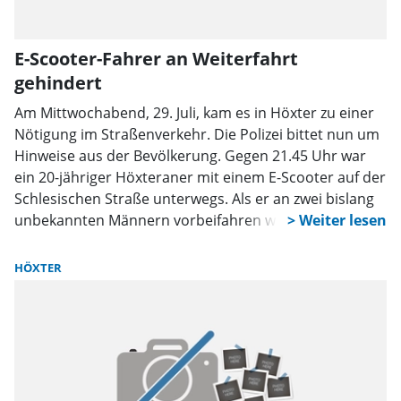
E-Scooter-Fahrer an Weiterfahrt
gehindert
Am Mittwochabend, 29. Juli, kam es in Höxter zu einer
Nötigung im Straßenverkehr. Die Polizei bittet nun um
Hinweise aus der Bevölkerung. Gegen 21.45 Uhr war
ein 20-jähriger Höxteraner mit einem E-Scooter auf der
Schlesischen Straße unterwegs. Als er an zwei bislang
unbekannten Männern vorbeifahren wollte, stellte sich
einer der beiden plötzlich in seine Fahrlinie. Der 20-
Jährige musste daraufhin anhalten und verständigte
HÖXTER
über den Notruf die Polizei. Noch vor dem Eintreffen
der Einsatzkräfte entfernten sich die beiden
unbekannten Männer vom Ort des Geschehens.