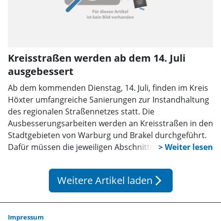
Kreisstraßen werden ab dem 14. Juli
ausgebessert
Ab dem kommenden Dienstag, 14. Juli, finden im Kreis
Höxter umfangreiche Sanierungen zur Instandhaltung
des regionalen Straßennetzes statt. Die
Ausbesserungsarbeiten werden an Kreisstraßen in den
Stadtgebieten von Warburg und Brakel durchgeführt.
Dafür müssen die jeweiligen Abschnitte der
Kreisstraßen zeitweise für den Verkehr gesperrt
werden. Eine wichtige Ausnahme gibt es für den
Weitere Artikel laden
arrow_forward_ios
öffentlichen Nahverkehr: Der reguläre
Linienbusverkehr wird die Baustellen passieren
können. Der Kreis Höxter bittet alle
Verkehrsteilnehmenden sowie die Anwohnerinnen und
Impressum