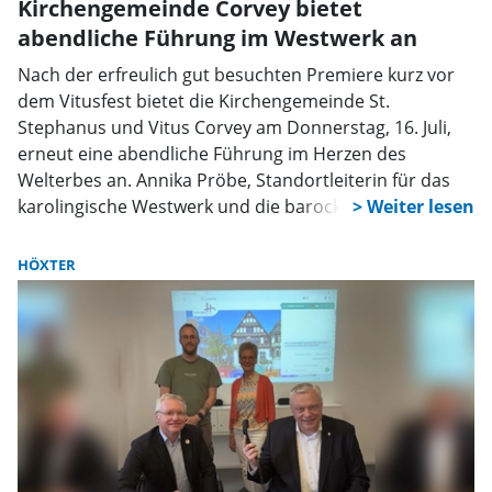
Kirchengemeinde Corvey bietet
abendliche Führung im Westwerk an
Nach der erfreulich gut besuchten Premiere kurz vor
dem Vitusfest bietet die Kirchengemeinde St.
Stephanus und Vitus Corvey am Donnerstag, 16. Juli,
erneut eine abendliche Führung im Herzen des
Welterbes an. Annika Pröbe, Standortleiterin für das
karolingische Westwerk und die barocke Abteikirche,
und Dr. Holger Kempkens, Direktor des
Diözesanmuseums Paderborn, laden zu einer „Stunde
HÖXTER
in der Himmelsstadt“ ein.