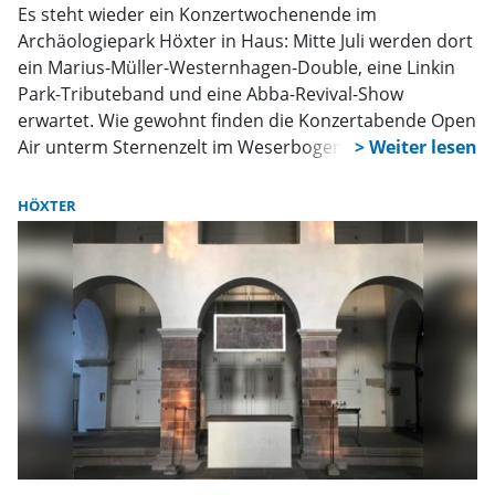
Es steht wieder ein Konzertwochenende im
Archäologiepark Höxter in Haus: Mitte Juli werden dort
ein Marius-Müller-Westernhagen-Double, eine Linkin
Park-Tributeband und eine Abba-Revival-Show
erwartet. Wie gewohnt finden die Konzertabende Open
Air unterm Sternenzelt im Weserbogen am Standort
der großen Gartenschau-Showbühne statt. Ist
stärkerer Regen oder sehr große Hitze vorhergesagt,
HÖXTER
kann bei Bedarf ein großer Eventschirm im
Zuschauerraum aufgespannt werden.