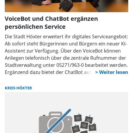
VoiceBot und ChatBot ergänzen
persönlichen Service
Die Stadt Höxter erweitert ihr digitales Serviceangebot:
Ab sofort steht Bürgerinnen und Bürgern ein neuer KI-
Assistent zur Verfügung. Über den VoiceBot können
Anliegen telefonisch über die zentrale Rufnummer der
Stadtverwaltung unter 05271/963-0 bearbeitet werden.
Ergänzend dazu bietet der ChatBot auf der
Internetseite der Stadt unter www.hoexter.de die
Möglichkeit, Fragen digital einzugeben und schnell
KREIS HÖXTER
passende Informationen zu erhalten, unabhängig von
Öffnungszeiten.