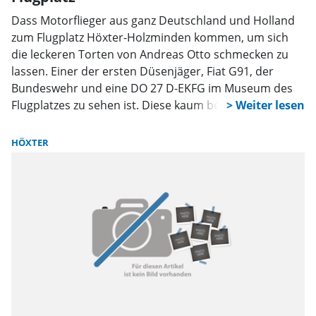
Dass Motorflieger aus ganz Deutschland und Holland
zum Flugplatz Höxter-Holzminden kommen, um sich
die leckeren Torten von Andreas Otto schmecken zu
lassen. Einer der ersten Düsenjäger, Fiat G91, der
Bundeswehr und eine DO 27 D-EKFG im Museum des
Flugplatzes zu sehen ist. Diese kaum bekannten
Informationen wurden den Mitgliedern und Gästen der
Senioren Union von Uwe Horn und Markus
HÖXTER
Rheinländer, Mitglieder des Vorstandes des Luftsport
Höxter e.V. anschaulich vorgetragen.