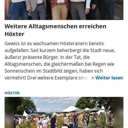
Weitere Alltagsmenschen erreichen
Höxter
Gewiss ist es wachsamen Höxteranern bereits
aufgefallen: Seit kurzem beherbergt die Stadt neue,
äußerst präsente Bürger. In der Tat, die
Alltagsmenschen, die gleichermaßen bei Regen wie
Sonnenschein im Stadtbild zeigen, haben sich
vermehrt! Drei weitere Exemplare sind „eingezogen”,
möglich gemacht durch das Sponsoring heimischer
Unternehmen.
HÖXTER