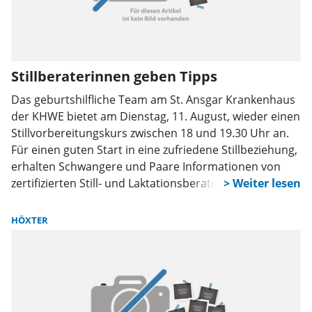
Stillberaterinnen geben Tipps
Das geburtshilfliche Team am St. Ansgar Krankenhaus
der KHWE bietet am Dienstag, 11. August, wieder einen
Stillvorbereitungskurs zwischen 18 und 19.30 Uhr an.
Für einen guten Start in eine zufriedene Stillbeziehung,
erhalten Schwangere und Paare Informationen von
zertifizierten Still- und Laktationsberaterinnen. Der
Kursus findet im Konferenzraum hinter der Cafeteria
des St. Ansgar Krankenhaus statt. Die Teilnahme ist
HÖXTER
kostenlos. Anmeldungen werden unter Tel. 05271/ 66
18 3340 angenommen.