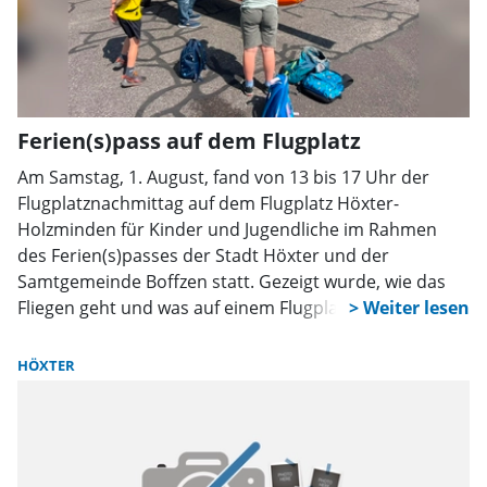
Ferien(s)pass auf dem Flugplatz
Am Samstag, 1. August, fand von 13 bis 17 Uhr der
Flugplatznachmittag auf dem Flugplatz Höxter-
Holzminden für Kinder und Jugendliche im Rahmen
des Ferien(s)passes der Stadt Höxter und der
Samtgemeinde Boffzen statt. Gezeigt wurde, wie das
Fliegen geht und was auf einem Flugplatz abläuft. Eine
Tower-Besichtigung mit der Möglichkeit, selbst zu
Funken, Wurfgleiterfliegen, am Flugsimulator zu
HÖXTER
trainieren gehörte ebenso dazu, wie sich die
Feuerwehr und Flugzeuge sowie Ultraleicht-
Tragschrauber direkt aus nächster Nähe anzusehen
und sich die Technik anschaulich erklären zu lassen.