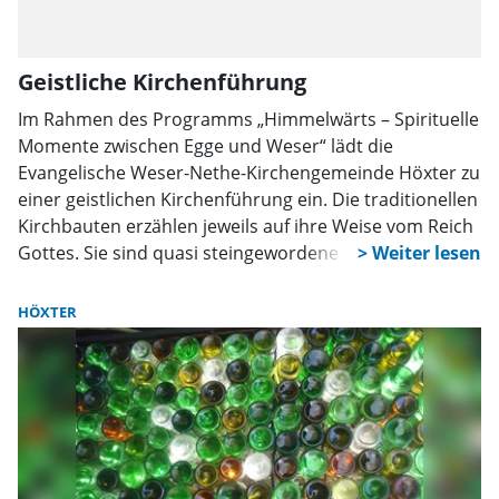
Geistliche Kirchenführung
Im Rahmen des Programms „Himmelwärts – Spirituelle
Momente zwischen Egge und Weser“ lädt die
Evangelische Weser-Nethe-Kirchengemeinde Höxter zu
einer geistlichen Kirchenführung ein. Die traditionellen
Kirchbauten erzählen jeweils auf ihre Weise vom Reich
Gottes. Sie sind quasi steingewordene Visionen von
einer himmlischen Welt. Die romanische St.
Kilianikirche erzählt dabei anders als die gotische
HÖXTER
Marienkirche. Beide Kirchen sollen bei der
Kirchenführung zum Sprechen gebracht werden.