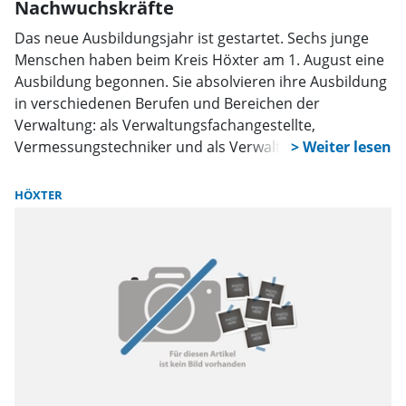
Nachwuchskräfte
Das neue Ausbildungsjahr ist gestartet. Sechs junge
Menschen haben beim Kreis Höxter am 1. August eine
Ausbildung begonnen. Sie absolvieren ihre Ausbildung
in verschiedenen Berufen und Bereichen der
Verwaltung: als Verwaltungsfachangestellte,
Vermessungstechniker und als Verwaltungswirtin. Am
1. September werden weitere Nachwuchskräfte beim
Kreis Höxter starten und ein Duales Studium
HÖXTER
beginnen.