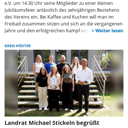
e.V. um 14.30 Uhr seine Mitglieder zu einer kleinen
Jubiläumsfeier anlässlich des zehnjährigen Bestehens
des Vereins ein. Bei Kaffee und Kuchen will man im
Freibad zusammen sitzen und sich an die vergangenen
Jahre und den erfolgreichen Kampf um den Erhalt des
Freibads erinnern. Zur Einstimmung dazu wird Dr.
Corinna Wodarz eine kurze Rückschau auf die
KREIS HÖXTER
Geschichte des Vereins von der Gründung bis heute
geben. Dabei wird es auch um die bisherigen Erfolge
und Beiträge des Vereins zur Attraktivität des Bades
gehen.
Landrat Michael Stickeln begrüßt