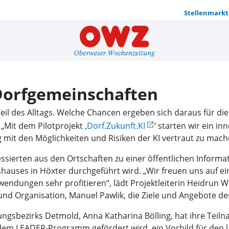
Stellenmarkt
Chancen fü
Dorfgemeinschaften
Teil des Alltags. Welche Chancen ergeben sich daraus für d
„Mit dem Pilotprojekt ‚
Dorf.Zukunft.KI
‘ starten wir ein i
tig mit den Möglichkeiten und Risiken der KI vertraut zu mach
ressierten aus den Ortschaften zu einer öffentlichen Informa
eishauses in Höxter durchgeführt wird. „Wir freuen uns auf e
wendungen sehr profitieren“, lädt Projektleiterin Heidrun
 und Organisation, Manuel Pawlik, die Ziele und Angebote des
ngsbezirks Detmold, Anna Katharina Bölling, hat ihre Teil
dem LEADER-Programm gefördert wird, ein Vorbild für den l