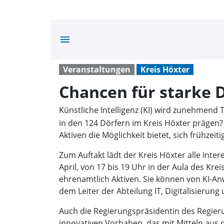
menu
Veranstaltungen
Kreis Höxter
Chancen für starke 
Künstliche Intelligenz (KI) wird zunehmend 
in den 124 Dörfern im Kreis Höxter prägen? 
Aktiven die Möglichkeit bietet, sich frühzei
Zum Auftakt lädt der Kreis Höxter alle Inte
April, von 17 bis 19 Uhr in der Aula des Kr
ehrenamtlich Aktiven. Sie können von KI-An
dem Leiter der Abteilung IT, Digitalisierung
Auch die Regierungspräsidentin des Regieru
innovativen Vorhaben, das mit Mitteln aus 