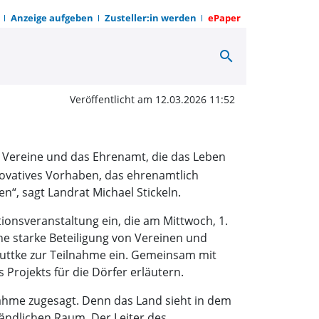
Anzeige aufgeben
Zusteller:in werden
ePaper
search
r starke Dorfgemeinsch
Veröffentlicht am 12.03.2026 11:52
ie Vereine und das Ehrenamt, die das Leben
nnovatives Vorhaben, das ehrenamtlich
en“, sagt Landrat Michael Stickeln.
tionsveranstaltung ein, die am Mittwoch, 1.
ine starke Beteiligung von Vereinen und
 Wuttke zur Teilnahme ein. Gemeinsam mit
 Projekts für die Dörfer erläutern.
nahme zugesagt. Denn das Land sieht in dem
ändlichen Raum. Der Leiter des