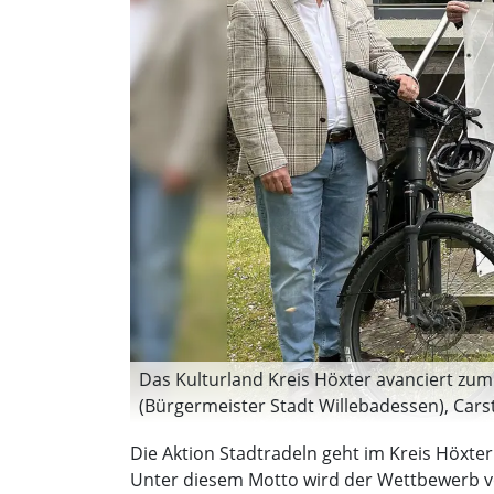
Das Kulturland Kreis Höxter avanciert zum 
(Bürgermeister Stadt Willebadessen), Cars
(Bürgermeister Stadt Beverungen), Kreisdi
Die Aktion Stadtradeln geht im Kreis Höxte
Nieheim), Kämmerer Christof Derenthal (in
Unter diesem Motto wird der Wettbewerb von 
Marienmünster), Alexander Kleinschmidt (B