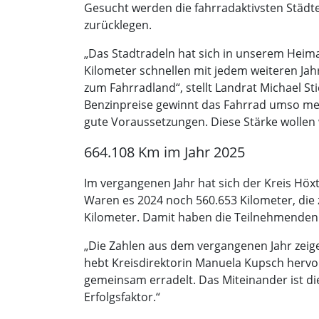
Gesucht werden die fahrradaktivsten Städte
(Bürgermeister Stadt Höxter). (Foto: Kreis
zurücklegen.
„Das Stadtradeln hat sich in unserem Heima
Kilometer schnellen mit jedem weiteren Jah
zum Fahrradland“, stellt Landrat Michael S
Benzinpreise gewinnt das Fahrrad umso me
gute Voraussetzungen. Diese Stärke wollen
664.108 Km im Jahr 2025
Im vergangenen Jahr hat sich der Kreis Hö
Waren es 2024 noch 560.653 Kilometer, die z
Kilometer. Damit haben die Teilnehmenden 
„Die Zahlen aus dem vergangenen Jahr zeige
hebt Kreisdirektorin Manuela Kupsch hervor
gemeinsam erradelt. Das Miteinander ist die
Erfolgsfaktor.“