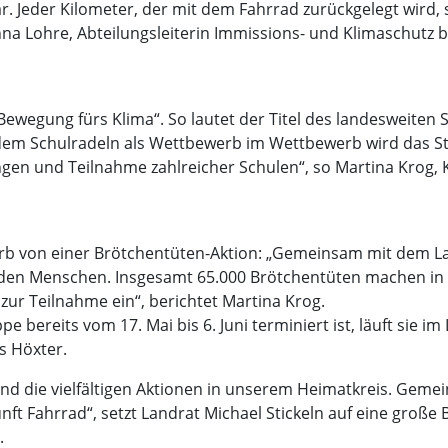
. Jeder Kilometer, der mit dem Fahrrad zurückgelegt wird, 
rinna Lohre, Abteilungsleiterin Immissions- und Klimaschutz 
Bewegung fürs Klima“. So lautet der Titel des landesweiten
dem Schulradeln als Wettbewerb im Wettbewerb wird das St
ngen und Teilnahme zahlreicher Schulen“, so Martina Krog, 
rb von einer Brötchentüten-Aktion: „Gemeinsam mit dem L
zu den Menschen. Insgesamt 65.000 Brötchentüten machen in
ur Teilnahme ein“, berichtet Martina Krog.
e bereits vom 17. Mai bis 6. Juni terminiert ist, läuft sie 
is Höxter.
 und die vielfältigen Aktionen in unserem Heimatkreis. Ge
ft Fahrrad“, setzt Landrat Michael Stickeln auf eine große 
.