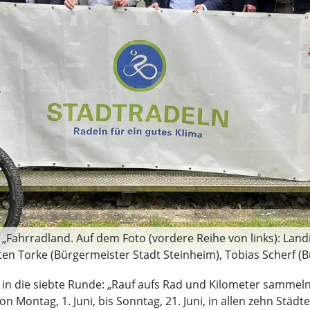
„Fahrradland. Auf dem Foto (vordere Reihe von links): Land
ten Torke (Bürgermeister Stadt Steinheim), Tobias Scherf (
rektorin Manuela Kupsch sowie (hintere Reihe von links) Jo
r in die siebte Runde: „Rauf aufs Rad und Kilometer sammel
 Vertretung von Bürgermeister Nicolas Aisch, Stadt Borgentr
Montag, 1. Juni, bis Sonntag, 21. Juni, in allen zehn Städt
ürgermeister Stadt Bakel), Tobias Tölle (Bürgermeister St