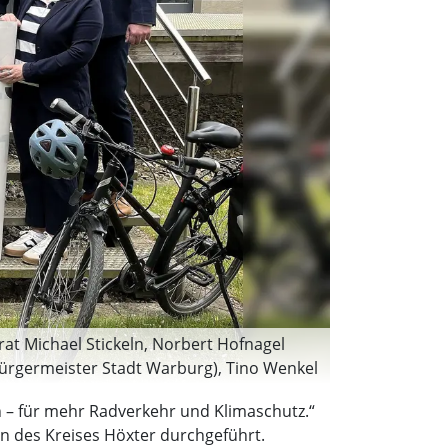
rat Michael Stickeln, Norbert Hofnagel
Bürgermeister Stadt Warburg), Tino Wenkel
hannes Schlütz (Bürgermeister Stadt
n – für mehr Radverkehr und Klimaschutz.“
eich), Kai Schöttler (Bürgermeister Stadt
en des Kreises Höxter durchgeführt.
adt Bad Driburg) und Daniel Hartmann