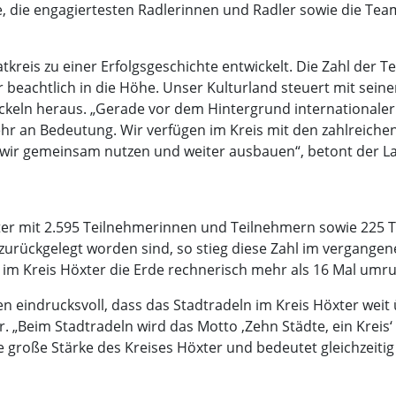
, die engagiertesten Radlerinnen und Radler sowie die Tea
 Höxter/Jürgen Drüke)
tkreis zu einer Erfolgsgeschichte entwickelt. Die Zahl der
r beachtlich in die Höhe. Unser Kulturland steuert mit se
tickeln heraus. „Gerade vor dem Hintergrund internationaler
hr an Bedeutung. Wir verfügen im Kreis mit den zahlreich
 wir gemeinsam nutzen und weiter ausbauen“, betont der L
xter mit 2.595 Teilnehmerinnen und Teilnehmern sowie 225
urückgelegt worden sind, so stieg diese Zahl im vergangene
im Kreis Höxter die Erde rechnerisch mehr als 16 Mal umr
n eindrucksvoll, dass das Stadtradeln im Kreis Höxter wei
. „Beim Stadtradeln wird das Motto ‚Zehn Städte, ein Krei
 große Stärke des Kreises Höxter und bedeutet gleichzeitig