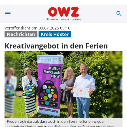
menu
search
Kreativangebot 
Veröffentlicht am 09.07.2026 09:16
Nachrichten
Kreis Höxter
Kreativangebot in den Ferien
Freuen sich darauf, dass auch in den Sommerferien wieder
zahlreiche Kinder und Jugendliche an den vielfältigen Angeboten