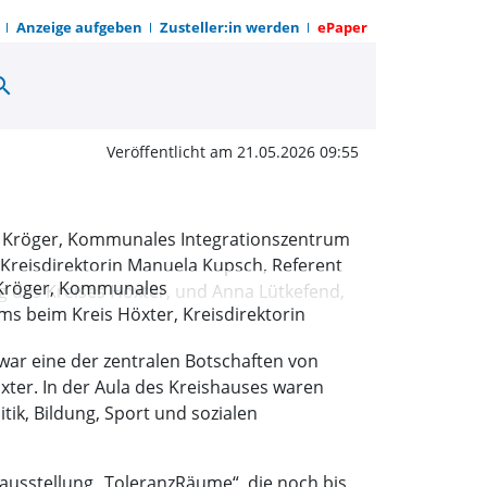
Anzeige aufgeben
Zusteller:in werden
ePaper
arch
äume“ eröffnen neue Pe
Veröffentlicht am 21.05.2026 09:55
na Kröger, Kommunales
ms beim Kreis Höxter, Kreisdirektorin
 Schwerbehindertenvertretung des Kreises
 war eine der zentralen Botschaften von
öxter. In der Aula des Kreishauses waren
ik, Bildung, Sport und sozialen
rausstellung „ToleranzRäume“, die noch bis