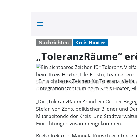
menu
Nachrichten
Kreis Höxter
„ToleranzRäume“ er
Ein sichtbares Zeichen für Toleranz, Vielf
Integrationszentrum beim Kreis Höxter, Fi
Manuela Kupsch, Referent Stefan von Zons,
„Die ‚ToleranzRäume‘ sind ein Ort der Bege
Höxter, und Anna Lütkefend, Gleichstellung
Stefan von Zons, politischer Bildner und De
Mitarbeitende der Kreis- und Stadtverwaltu
Einrichtungen zusammengekommen.
Kreisdirektorin Manuela Kupsch eröffnete m