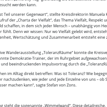
besucht werden kann.
ängst Teil unserer Gegenwart“, stellte Kreisdirektorin Manue
ruf der „Charta der Vielfalt“, das Thema Vielfalt, Respekt u
d schaffen, in dem sich jeder Mensch – unabhängig von Herk
ühlt. Denn wir wissen: Nur wo Vielfalt gelebt wird, entsteht
fenheit, Wertschätzung und Zusammenarbeit entsteht eine zu
aktive Wanderausstellung „ToleranzRäume“ konnte die Kreisve
nnte Demokratie-Trainer, der im Ruhrgebiet aufgewachsen u
n und beeindruckenden Impulsvortrag durch die „ToleranzR
nschen im Alltag direkt betreffen: Was ist Toleranz? Wie be
ber nachzudenken, wie jeder und jede Einzelne von uns – ob
sser machen kann“, sagte Stefan von Zons.
g steht die sogenannte „Wimmelwand“. Diese detailreiche, g