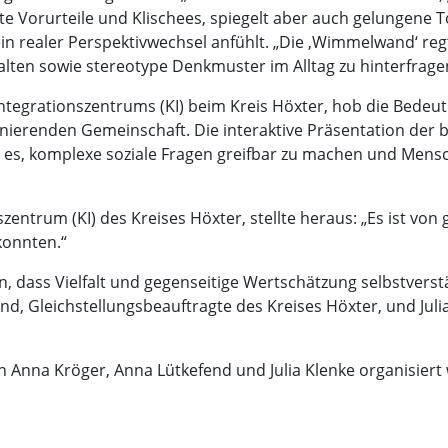
kte Vorurteile und Klischees, spiegelt aber auch gelungene 
 ein realer Perspektivwechsel anfühlt. „Die ‚Wimmelwand‘ 
lten sowie stereotype Denkmuster im Alltag zu hinterfragen
Integrationszentrums (KI) beim Kreis Höxter, hob die Bedeu
onierenden Gemeinschaft. Die interaktive Präsentation der
ht es, komplexe soziale Fragen greifbar zu machen und Men
trum (KI) des Kreises Höxter, stellte heraus: „Es ist von
konnten.“
, dass Vielfalt und gegenseitige Wertschätzung selbstverst
d, Gleichstellungsbeauftragte des Kreises Höxter, und Jul
on Anna Kröger, Anna Lütkefend und Julia Klenke organisiert