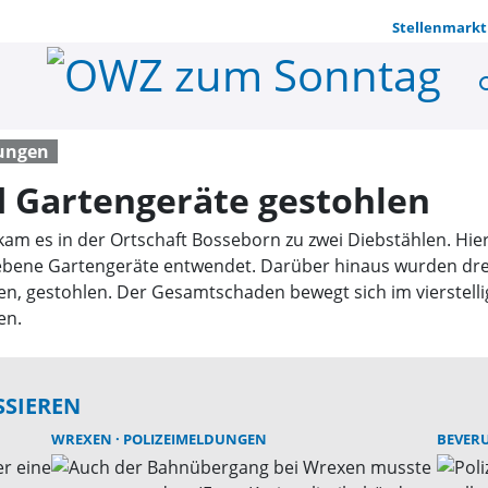
Stellenmarkt
se
Baggerscha
dungen
 Gartengeräte gestohlen
am es in der Ortschaft Bosseborn zu zwei Diebstählen. Hie
bene Gartengeräte entwendet. Darüber hinaus wurden drei
en, gestohlen. Der Gesamtschaden bewegt sich im vierstell
en.
SSIEREN
WREXEN
POLIZEIMELDUNGEN
BEVER