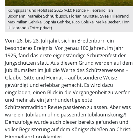
Königspaar und Hofstaat 2025 (v.l.): Patrice Hillebrand, Jan
Bickmann, Mareike Schnurbusch, Florian Münster, Svea Hillebrand,
Maximilian Gehrke, Sophia Gehrke, Rico Golüke, Meike Becker, Finn
Hillebrand. (Foto: privat)
Vom 26. bis 28. Juli jährt sich in Bredenborn ein
besonderes Ereignis: Vor genau 100 Jahren, im Jahr
1925, fand das erste eigenständige Schützenfest der
Jungschützen statt. Aus diesem Grund werden auf dem
Jubiläumsfest im Juli die Werte des Schützenwesens –
Glaube, Sitte und Heimat – auf besondere Weise
gewürdigt und erlebbar gemacht. Es wird dazu
eingeladen, einen Blick in die Vergangenheit zu werfen
und mehr als ein Jahrhundert gelebte
Schützentradition Revue passieren zulassen. Aber was
wäre ein Jubiläum ohne passenden Jubiläumskönig?!
Demzufolge wurde auch dieser bereits gefunden und
voller Begeisterung auf dem Königsschießen an Christi
Himmelfahrt proklamiert.