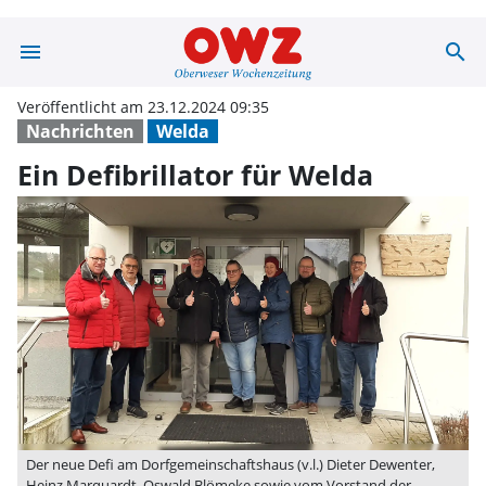
menu
search
Ein Defibrillat
Veröffentlicht am 23.12.2024 09:35
Nachrichten
Welda
Ein Defibrillator für Welda
Der neue Defi am Dorfgemeinschaftshaus (v.l.) Dieter Dewenter,
Heinz Marquardt, Oswald Blömeke sowie vom Vorstand der