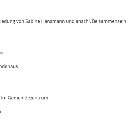
hiedung von Sabine Hansmann und anschl. Beisammensein in 
us
indehaus
fe im Gemeindezentrum
m