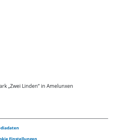
rk „Zwei Linden“ in Amelunxen
diadaten
okie Einstellungen