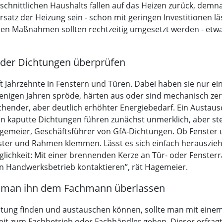
chnittlichen Haushalts fallen auf das Heizen zurück, demnac
rsatz der Heizung sein - schon mit geringen Investitionen läs
den Maßnahmen sollten rechtzeitig umgesetzt werden - etwa
d der Dichtungen überprüfen
 Jahrzehnte in Fenstern und Türen. Dabei haben sie nur eine
igen Jahren spröde, härten aus oder sind mechanisch zerst
chender, aber deutlich erhöhter Energiebedarf. Ein Austausc
enn kaputte Dichtungen führen zunächst unmerklich, aber s
gemeier, Geschäftsführer von GfA-Dichtungen. Ob Fenster u
nster und Rahmen klemmen. Lässt es sich einfach herauszieh
Möglichkeit: Mit einer brennenden Kerze an Tür- oder Fenste
en Handwerksbetrieb kontaktieren”, rät Hagemeier.
llte man ihn dem Fachmann überlassen
htung finden und austauschen können, sollte man mit eine
mit zum Fachbetrieb oder Fachhändler gehen. Dieser erfrag