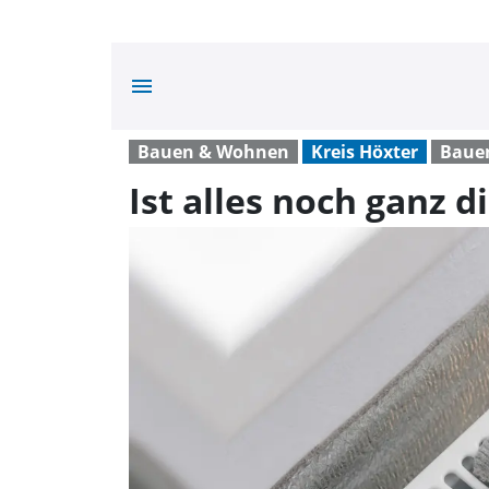
menu
Bauen & Wohnen
Kreis Höxter
Baue
Ist alles noch ganz d