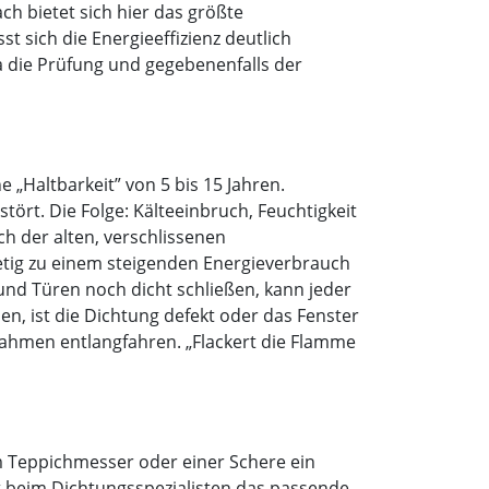
h bietet sich hier das größte
st sich die Energieeffizienz deutlich
 die Prüfung und gegebenenfalls der
 „Haltbarkeit” von 5 bis 15 Jahren.
ört. Die Folge: Kälteeinbruch, Feuchtigkeit
h der alten, verschlissenen
tetig zu einem steigenden Energieverbrauch
nd Türen noch dicht schließen, kann jeder
en, ist die Dichtung defekt oder das Fenster
rrahmen entlangfahren. „Flackert die Flamme
m Teppichmesser oder einer Schere ein
t beim Dichtungsspezialisten das passende