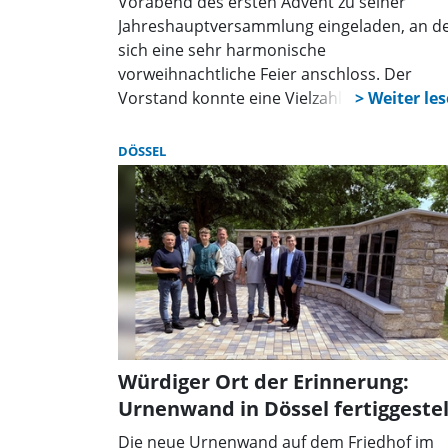
Vorabend des ersten Advent zu seiner
Jahreshauptversammlung eingeladen, an d
sich eine sehr harmonische
vorweihnachtliche Feier anschloss. Der
Vorstand konnte eine Vielzahl an Mitglieder
begrüßen sowie den neuen Vorsitzenden d
VDK-Kreisverbandes Höxter-Warburg
DÖSSEL
Gerhard Handermann. Bei leckeren Speise
und Getränken verbrachten die
Teilnehmenden einige unterhaltsame
Stunden in stimmungsvoller Atmosphäre.
Würdiger Ort der Erinnerung:
Urnenwand in Dössel fertiggestel
Die neue Urnenwand auf dem Friedhof im