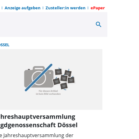
Anzeige aufgeben
Zusteller:in werden
ePaper
search
Z zum Sonntag
SSEL
ahreshauptversammlung
agdgenossenschaft Dössel
e Jahreshauptversammlung der