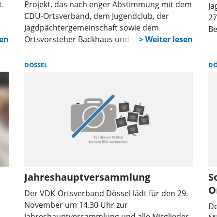
t.
Projekt, das nach enger Abstimmung mit dem
Ja
CDU-Ortsverband, dem Jugendclub, der
27
Jagdpächtergemeinschaft sowie dem
Be
he
Ortsvorsteher Backhaus und der SPD
organisiert wurde. Ziel war es, Feldwege und
den Ortskern von Müll und Unrat zu befreien
DÖSSEL
DÖ
– mit sichtbarem Erfolg.
Jahreshauptversammlung
S
O
Der VDK-Ortsverband Dössel lädt für den 29.
November um 14.30 Uhr zur
De
Jahreshauptversammlung und alle Mitglieder