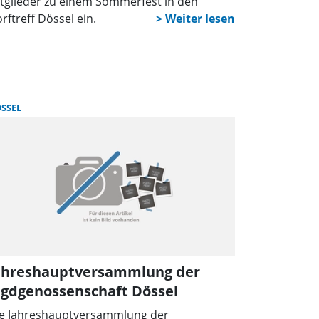
tglieder zu einem Sommerfest in den
rftreff Dössel ein.
SSEL
ahreshauptversammlung der
agdgenossenschaft Dössel
e Jahreshauptversammlung der