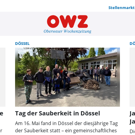
Stellenmarkt
Suche | OW
DÖSSEL
DÖ
se
Tag der Sauberkeit in Dössel
J
J
Am 16. Mai fand in Dössel der diesjährige Tag
hr
der Sauberkeit statt – ein gemeinschaftliches
Di