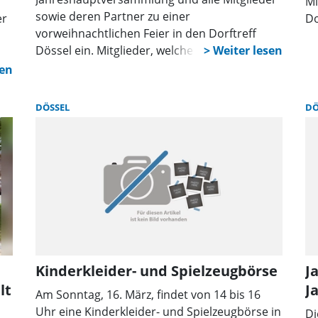
Mi
sowie deren Partner zu einer
er
Do
vorweihnachtlichen Feier in den Dorftreff
Dössel ein. Mitglieder, welche an diesem
Termin teilnehmen wollen, möchten sich bitte
n
bei Eugen Behne (1.Vorsitzender) oder Martin
es
Butterwegge ( Kassierer) bis zum 22.
DÖSSEL
DÖ
November anmelden.
n
Kinderkleider- und Spielzeugbörse
J
lt
J
Am Sonntag, 16. März, findet von 14 bis 16
Uhr eine Kinderkleider- und Spielzeugbörse in
Di