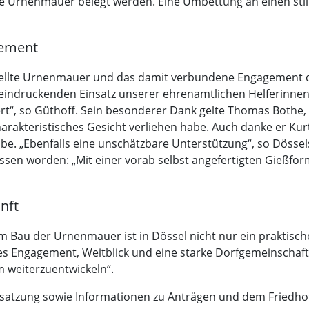
die Urnenmauer belegt werden. Eine Umbettung an einen still
gement
estellte Urnenmauer und das damit verbundene Engagement 
eindruckenden Einsatz unserer ehrenamtlichen Helferinnen
ert“, so Güthoff. Sein besonderer Dank gelte Thomas Bothe, 
akteristisches Gesicht verliehen habe. Auch danke er Kurt 
be. „Ebenfalls eine unschätzbare Unterstützung“, so Dössel
sen worden: „Mit einer vorab selbst angefertigten Gießfor
nft
 Bau der Urnenmauer ist in Dössel nicht nur ein praktische
hes Engagement, Weitblick und eine starke Dorfgemeinschaf
m weiterzuentwickeln“.
nsatzung sowie Informationen zu Anträgen und dem Friedhof