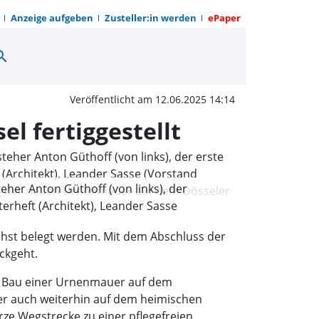
Anzeige aufgeben
Zusteller:in werden
ePaper
arch
t der Erinnerung: Urnen
Veröffentlicht am 12.06.2025 14:14
l fertiggestellt
her Anton Güthoff (von links), der
erheft (Architekt), Leander Sasse
rtigstellung der neuen Urnenmauer auf
chst belegt werden. Mit dem Abschluss der
ckgeht.
m Bau einer Urnenmauer auf dem
ger auch weiterhin auf dem heimischen
e Wegstrecke zu einer pflegefreien