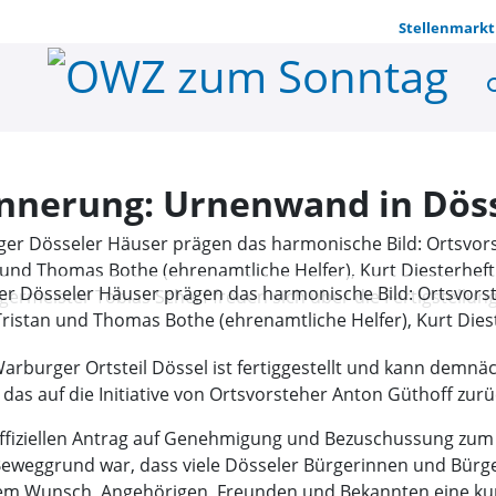
Stellenmarkt
se
Würdiger Or
nnerung: Urnenwand in Dösse
r Dösseler Häuser prägen das harmonische Bild: Ortsvorste
istan und Thomas Bothe (ehrenamtliche Helfer), Kurt Diest
und Bürgermeister Tobias Scherf freuen sich über die Fe
rburger Ortsteil Dössel ist fertiggestellt und kann demnä
rg)
das auf die Initiative von Ortsvorsteher Anton Güthoff zurü
 offiziellen Antrag auf Genehmigung und Bezuschussung zu
er Beweggrund war, dass viele Dösseler Bürgerinnen und Bür
em Wunsch, Angehörigen, Freunden und Bekannten eine kurz