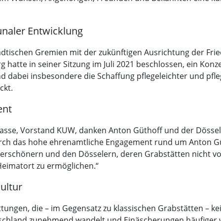
unaler Entwicklung
städtischen Gremien mit der zukünftigen Ausrichtung der Fr
atte in seiner Sitzung im Juli 2021 beschlossen, ein Kon
nd dabei insbesondere die Schaffung pflegeleichter und pfleg
ckt.
ent
Sasse, Vorstand KUW, danken Anton Güthoff und der Dössel
rch das hohe ehrenamtliche Engagement rund um Anton Güth
verschönern und den Dösselern, deren Grabstätten nicht 
 Heimatort zu ermöglichen.“
ultur
ungen, die – im Gegensatz zu klassischen Grabstätten – kei
utschland zunehmend wandelt und Einäscherungen häufiger 