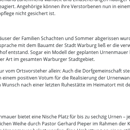
reagiert. Angehörige können ihre Verstorbenen nun in ein
flege nicht gesichert ist.
 Häuser der Familien Schachten und Sommer abgerissen wurd
sprache mit dem Bauamt der Stadt Warburg ließ er die verw
dhof entstand. Sogar ein Modell der geplanten Urnenmauer
ihrer Art im gesamten Warburger Stadtgebiet.
r vom Ortsvorsteher allein: Auch die Dorfgemeinschaft ste
n einem positiven Votum für die Realisierung der Urnenwand
n Wunsch nach einer letzten Ruhestätte im Heimatort mit d
mauer bietet eine Nische Platz für bis zu sechzig Urnen – j
stlichen Weihe durch Pastor Gerhard Pieper im Rahmen der 