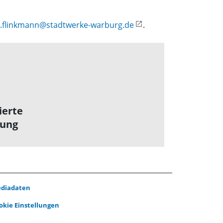
e.flinkmann@stadtwerke-warburg.de
.
ierte
lung
diadaten
okie Einstellungen