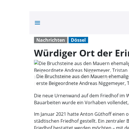
menu
Nachrichten
Dössel
Würdiger Ort der Eri
Die Bruchsteine aus den Mauern ehemalige
erste Beigeordnete Andreas Niggemeyer, Tr
(Vorstand Kommunalunternehmen Warburg) 
Die neue Urnenwand auf dem Friedhof im Wa
dem Dösseler Friedhof. (Foto: Stadt Warbu
Bauarbeiten wurde ein Vorhaben vollendet, 
Im Januar 2021 hatte Anton Güthoff einen
städtischen Friedhof gestellt. Ein zentral
Friedhof bestattet werden möchten – mit d