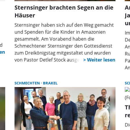
Sternsinger brachten Segen an die
A
Häuser
J
u
Sternsinger haben sich auf den Weg gemacht
und Spenden für die Kinder in Amazonien
Im
gesammelt. Am Vorabend haben die
De
nd
Schmechtener Sternsinger den Gottesdienst
An
ten
zum Dreikönigstag mitgestaltet und wurden
Ru
von Pastor Detlef Stock ausgesandt, um den
Pa
Segen 20*C+M+B+24 an die Häuser zu
An
verteilen. Nach erfolgreichem Rundgang der
Pf
Sternsinger gab es ein gemeinsames
ge
SCHMECHTEN
BRAKEL
SC
Mittagessen im Kirchenanbau. Für alle eine
Ki
gelungene Aktion! Schon jetzt freuen sich die
Sc
Kinder auf die Diözesane Dankesfeier zur
Ge
T
Aktion Dreikönigssingen, zu der das
An
r
Erzbistum Paderborn am 20. Januar einlädt.
Ki
Nach einem gemeinsamen Gottesdienst im
Di
Dom zu Paderborn mit Weihbischof König