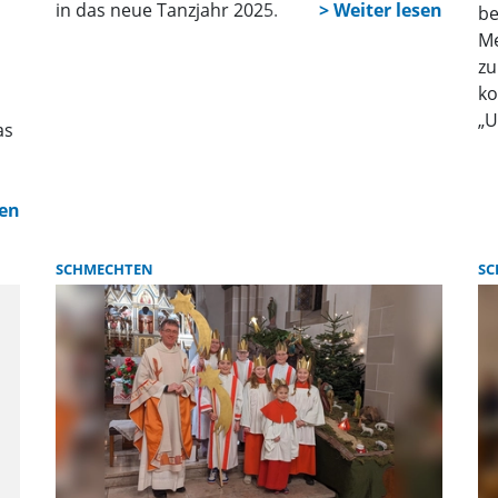
in das neue Tanzjahr 2025.
be
Me
zu
ko
„U
as
La
He
kl
un
vo
d
SCHMECHTEN
SC
na
wi
Os
Ba
Ev
de
– 