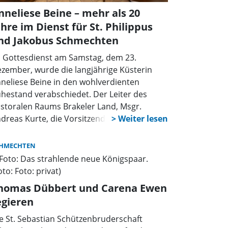
nneliese Beine – mehr als 20
ahre im Dienst für St. Philippus
nd Jakobus Schmechten
 Gottesdienst am Samstag, dem 23.
zember, wurde die langjährige Küsterin
neliese Beine in den wohlverdienten
hestand verabschiedet. Der Leiter des
storalen Raums Brakeler Land, Msgr.
dreas Kurte, die Vorsitzende des
arrgemeinderates Beate Nahen-Flore, der
schäftsführende Vorsitzende des
HMECHTEN
rchenvorstandess Bernd Müller, die sechs
hmechtener Messdiener und alle
meindemitglieder bedankten sich bei
homas Dübbert und Carena Ewen
neliese Beine für ihre Küsterdienste in der
egieren
rchengemeinde.
e St. Sebastian Schützenbruderschaft