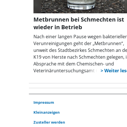
Metbrunnen bei Schmechten ist
wieder in Betrieb
Nach einer langen Pause wegen bakterieller
Verunreinigungen geht der „Metbrunnen“,
unweit des Stadtbezirkes Schmechten an d
K19 von Herste nach Schmechten gelegen, 
Absprache mit dem Chemischen- und
Veterinäruntersuchungsamt Ostwestfalen-
Lippe und dem Gesundheitsamt des Kreise
Höxter ab dem 24. Oktober wieder in Betrie
Das perlende Wasser kann dann wieder
kostenlos an der Quelle getrunken und
Impressum
mitgenommen werden. Für die Dauer der
Frostperiode muss der Brunnen dann wied
Kleinanzeigen
außer Betrieb genommen werden. „Wir
Zusteller werden
hoffen allerdings, dass das Brunnenwasser