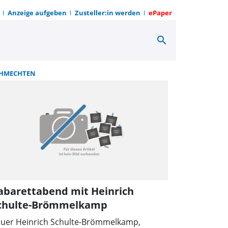
Anzeige aufgeben
Zusteller:in werden
ePaper
search
Z zum Sonntag
HMECHTEN
abarettabend mit Heinrich
chulte-Brömmelkamp
uer Heinrich Schulte-Brömmelkamp,