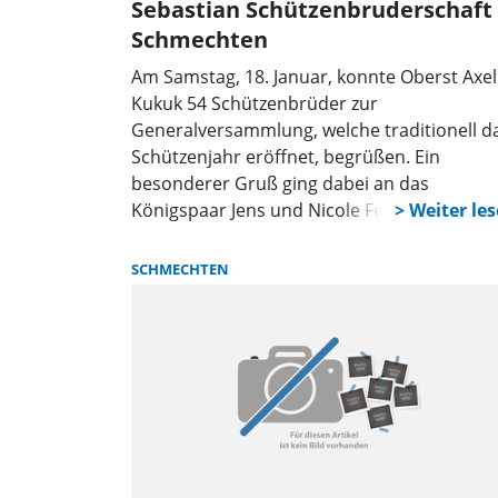
Sebastian Schützenbruderschaft
Schmechten
Am Samstag, 18. Januar, konnte Oberst Axel
Kukuk 54 Schützenbrüder zur
Generalversammlung, welche traditionell d
Schützenjahr eröffnet, begrüßen. Ein
besonderer Gruß ging dabei an das
Königspaar Jens und Nicole Fechner mit
Hofstaat, an die beiden Ehrenmitglieder
Raimund Breker und Günther Grobelny un
SCHMECHTEN
an alle Schützenbrüder, die aus
gesundheitlichen Gründen, nicht an der
Versammlung teilnehmen konnten.