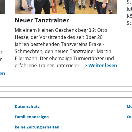
Sc
sind alle Sternsinger zu einem Kinobesuch
Ju
eingeladen.
Kö
Neuer Tanztrainer
Sc
Mit einem kleinen Geschenk begrüßt Otto
Hesse, der Vorsitzende des seit über 20
Jahren bestehenden Tanzvereins Brakel-
Schmechten, den neuen Tanztrainer Martin
er
Ellermann. Der ehemalige Turniertänzer und
in
erfahrene Trainer unterrichtet die Tanzpaare
in den Standard- und Lateinamerikanischen
Tänzen und macht sie fit für die Tanzflächen
s
der Schützenfeste und der Tanzbälle. Das
b.
Training findet jeweils dienstags ab 19.30 Uhr
statt. Nach dem Motto „Tanzen fördert Geist,
Datenschutz
Me
Körper und Geselligkeit“ ist jeder herzlich zu
einem Schnuppertraining in der
er
Familienanzeigen
Co
Metbrunnenhalle in Brakel-Schmechten
keine Zeitung erhalten
eingeladen. Weitere Informationen unter Tel.