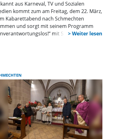
kannt aus Karneval, TV und Sozialen
dien kommt zum am Freitag, dem 22. März,
m Kabarettabend nach Schmechten
mmen und sorgt mit seinem Programm
nverantwortungslos!“ mit Sicherheit für
cher. Seit nunmehr 25 Jahren ist Bauer
inrich Schulte-Brömmelkamp auf den
einen und großen Bühnen im Land
terwegs. Dort berichtet er den Menschen
m Leben in seinem münsterländer Dorf
HMECHTEN
mens „Kattenvenne“. Ja, diesen Ort gibt es
rklich, er liegt genau zwischen Münster und
nabrück. In den Geschichten rund um den
uernhof, um Ehefrau Erna, Enkeltochter
elyn, Schützenfest und Nachbar Willem wird
utlich: Heinrich hat die Hosen im Hause an
das Sagen hat aber seine Ehefrau Erna.