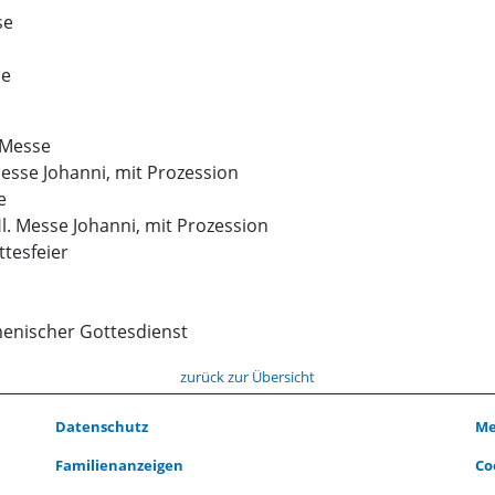
se
se
. Messe
Messe Johanni, mit Prozession
e
l. Messe Johanni, mit Prozession
ttesfeier
menischer Gottesdienst
zurück zur Übersicht
Datenschutz
Me
Familienanzeigen
Co