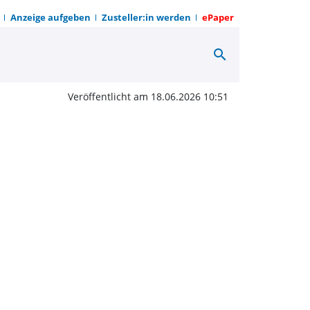
Anzeige aufgeben
Zusteller:in werden
ePaper
search
rbund Corvey | OWZ zum
Veröffentlicht am 18.06.2026 10:51