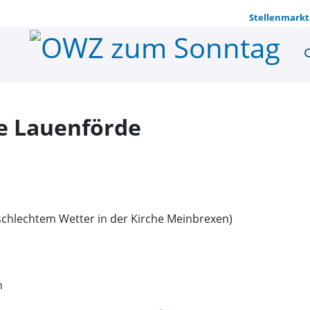
Stellenmarkt
se
St. Markus
e Lauenförde
schlechtem Wetter in der Kirche Meinbrexen)
n