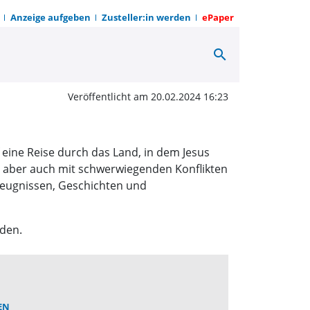
Anzeige aufgeben
Zusteller:in werden
ePaper
search
tag | OWZ zum Sonntag
Veröffentlicht am 20.02.2024 16:23
 eine Reise durch das Land, in dem Jesus
lt, aber auch mit schwerwiegenden Konflikten
Zeugnissen, Geschichten und
aden.
EN