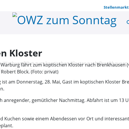
Stellenmarkt
se
Zu Gast im 
n Kloster
e Warburg fährt zum koptischen Kloster nach Brenkhausen (v.l
obert Block. (Foto: privat)
 ist am Donnerstag, 28. Mai, Gast im koptischen Kloster Br
n.
ich anregender, gemütlicher Nachmittag. Abfahrt ist um 13 
d Kuchen sowie einem Abendessen vor Ort und interessant
eplant.