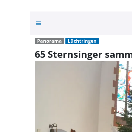
menu
Panorama
Lüchtringen
65 Sternsinger samm