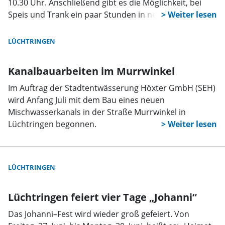
10.30 Uhr. Anschließend gibt es die Möglichkeit, bei
Speis und Trank ein paar Stunden in netter Geselligkeit
zu verweilen. Auch für die Kinder gibt es Programm.
Nebenbei können HerbstDekorationsartikel von „lovely
LÜCHTRINGEN
seasons” sowie Honig- und Imkereiprodukte erworben
werden.
Kanalbauarbeiten im Murrwinkel
Im Auftrag der Stadtentwässerung Höxter GmbH (SEH)
wird Anfang Juli mit dem Bau eines neuen
Mischwasserkanals in der Straße Murrwinkel in
Lüchtringen begonnen.
LÜCHTRINGEN
Lüchtringen feiert vier Tage „Johanni“
Das Johanni–Fest wird wieder groß gefeiert. Von