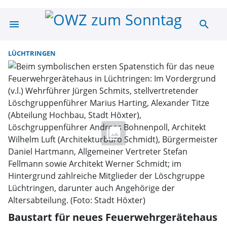
menu
search
Suche | OWZ zu
LÜCHTRINGEN
Baustart für neues Feuerwehrgerätehaus