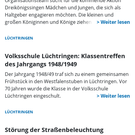
Organisationsteam sucht für die kommende Aktion
Dreikönigssingen Mädchen und Jungen, die sich als
Haltgeber engagieren möchten. Die kleinen und
großen Königinnen und Könige ziehen am 11. Januar
von Haus zu Haus. Darüber hinaus werden
erwachsene Begleitpersonen gesucht. Der
LÜCHTRINGEN
Vorbereitungstag findet am 17. Dezember im
Pfarrheim statt. Bitte bei Severine Waldeyer unter der
Volksschule Lüchtringen: Klassentreffen
Telefonnummer 05271-18495 oder per Mail unter
des Jahrgangs 1948/1949
waldis4@aol.com anmelden.
Der Jahrgang 1948/49 traf sich zu einem gemeinsamen
Frühstück in den Westfalenstuben in Lüchtringen. Vor
70 Jahren wurde die Klasse in der Volksschule
Lüchtringen eingeschult.
LÜCHTRINGEN
Störung der Straßenbeleuchtung