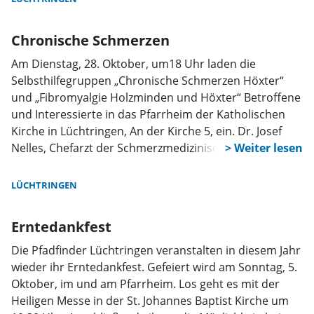
Chronische Schmerzen
Am Dienstag, 28. Oktober, um18 Uhr laden die
Selbsthilfegruppen „Chronische Schmerzen Höxter“
und „Fibromyalgie Holzminden und Höxter“ Betroffene
und Interessierte in das Pfarrheim der Katholischen
Kirche in Lüchtringen, An der Kirche 5, ein. Dr. Josef
Nelles, Chefarzt der Schmerzmedizinischen Abteilung
im St. Vincenz Krankenhaus in Brakel und Dr. Indira
Ruch, Oberärztin ebendort werden zu folgenden
LÜCHTRINGEN
Themen referieren:
Erntedankfest
Die Pfadfinder Lüchtringen veranstalten in diesem Jahr
wieder ihr Erntedankfest. Gefeiert wird am Sonntag, 5.
Oktober, im und am Pfarrheim. Los geht es mit der
Heiligen Messe in der St. Johannes Baptist Kirche um