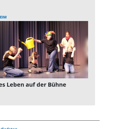
EIM
es Leben auf der Bühne
diadaten