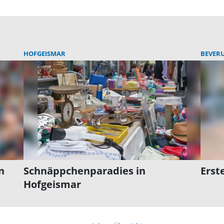
HOFGEISMAR
BEVER
n
Schnäppchenparadies in
Erst
Hofgeismar