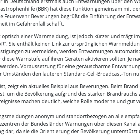
r in Deutschland erstmals auch Entwarnungen über den Wa
strophenhilfe (BBK) hat diese Funktion gemeinsam mit den
ie Feuerwehr Beverungen begrüßt die Einführung der Entwar
eit im Gefahrenfall schafft.
 optisch einer Warnmeldung, ist jedoch kürzer und trägt im
 Sie enthält keinen Link zur ursprünglichen Warnmeldung
tigungen zu vermeiden, werden Entwarnungen automatisch
diese Warnstufe auf ihren Geräten aktivieren sollten. Je 
werden. Voraussetzung für eine geräuscharme Entwarnung i
r Umständen den lauteren Standard-Cell-Broadcast-Ton nu
st, zeigt ein aktuelles Beispiel aus Beverungen. Beim Brand
, um die Bevölkerung aufgrund des starken Brandrauchs 
Ereignisse machen deutlich, welche Rolle moderne und gut 
ngsmeldungen anonym und standortbezogen an alle empfan
agezentren der Bundesländer Warnungen über diesen Kanal 
ng dar, da sie die Orientierung der Bevölkerung unterstütz