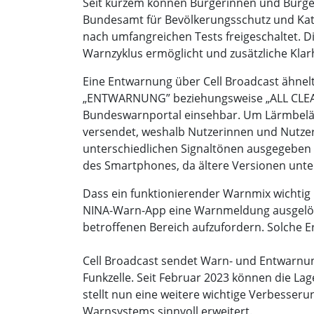
Seit kurzem können Bürgerinnen und Bürge
Bundesamt für Bevölkerungsschutz und Kata
nach umfangreichen Tests freigeschaltet. D
Warnzyklus ermöglicht und zusätzliche Klarh
Eine Entwarnung über Cell Broadcast ähnelt
„ENTWARNUNG” beziehungsweise „ALL CLEAR”.
Bundeswarnportal einsehbar. Um Lärmbeläs
versendet, weshalb Nutzerinnen und Nutzer 
unterschiedlichen Signaltönen ausgegeben 
des Smartphones, da ältere Versionen unte
Dass ein funktionierender Warnmix wichtig i
NINA-Warn-App eine Warnmeldung ausgelöst
betroffenen Bereich aufzufordern. Solche 
Cell Broadcast sendet Warn- und Entwarnu
Funkzelle. Seit Februar 2023 können die L
stellt nun eine weitere wichtige Verbesseru
Warnsystems sinnvoll erweitert.