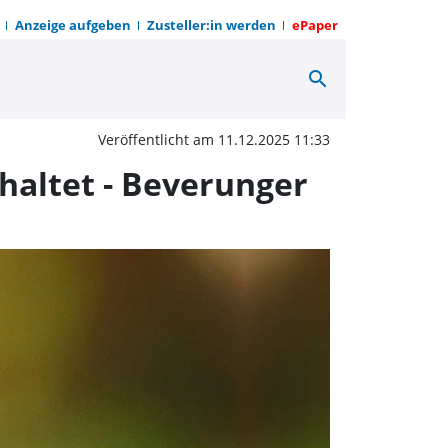
Anzeige aufgeben
Zusteller:in werden
ePaper
search
funktion bei Cell Broad
Veröffentlicht am 11.12.2025 11:33
haltet - Beverunger