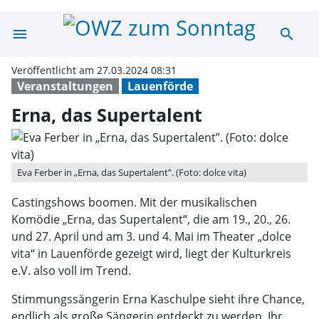
menu
search
Erna, das Super
Veröffentlicht am 27.03.2024 08:31
Veranstaltungen
Lauenförde
Erna, das Supertalent
Eva Ferber in „Erna, das Supertalent”. (Foto: dolce vita)
Castingshows boomen. Mit der musikalischen
Komödie „Erna, das Supertalent“, die am 19., 20., 26.
und 27. April und am 3. und 4. Mai im Theater „dolce
vita“ in Lauenförde gezeigt wird, liegt der Kulturkreis
e.V. also voll im Trend.
Stimmungssängerin Erna Kaschulpe sieht ihre Chance,
endlich als große Sängerin entdeckt zu werden. Ihr