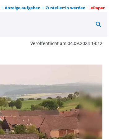
Anzeige aufgeben
Zusteller:in werden
ePaper
search
radeln | OWZ zum Son
Veröffentlicht am 04.09.2024 14:12