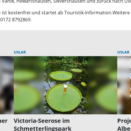
en Vahle, Hilwartshausen, Sievershausen und zurück nach Usl
 ist kostenfrei und startet ab Touristik-Information.Weitere
. 0172 8792869.
USLAR
USLAR
ner
Victoria-Seerose im
Proj
Schmetterlingspark
Albe