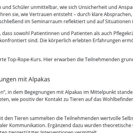
nen und Schüler unmittelbar, wie sich Unsicherheit und Ans
ren sie, wie Vertrauen entsteht – durch klare Absprachen, 
chließend im Seminarraum reflektiert und auf Situationen 
 dass sowohl Patientinnen und Patienten als auch Pflegekrä
onfrontiert sind. Die körperlich erlebten Erfahrungen erm
rte Top-Rope-Kurs. Hier erwarben die Teilnehmenden grun
nungen mit Alpakas
ion“, in dem Begegnungen mit Alpakas im Mittelpunkt stand
bten, wie positiv der Kontakt zu Tieren auf das Wohlbefind
 den Tieren sammelten die Teilnehmenden wertvolle Selbst
aler Kommunikation. Ergänzend dazu wurden theoretische 
en tiergestützter Interventionen vermittelt.