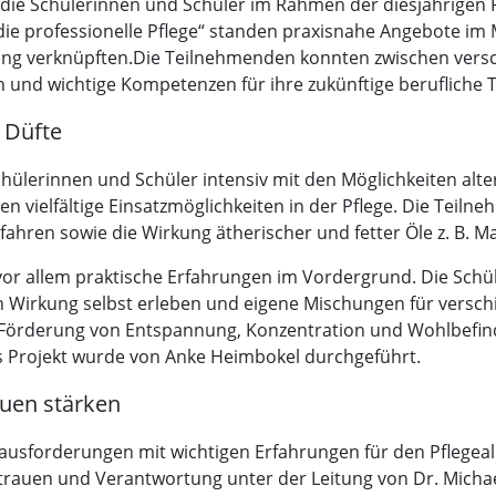
 die Schülerinnen und Schüler im Rahmen der diesjährigen
die professionelle Pflege“ standen praxisnahe Angebote im Mi
ung verknüpften.Die Teilnehmenden konnten zwischen versc
 und wichtige Kompetenzen für ihre zukünftige berufliche Tä
 Düfte
Schülerinnen und Schüler intensiv mit den Möglichkeiten al
n vielfältige Einsatzmöglichkeiten in der Pflege. Die Teiln
ahren sowie die Wirkung ätherischer und fetter Öle z. B. M
or allem praktische Erfahrungen im Vordergrund. Die Schü
n Wirkung selbst erleben und eigene Mischungen für versc
 Förderung von Entspannung, Konzentration und Wohlbefind
as Projekt wurde von Anke Heimbokel durchgeführt.
auen stärken
ausforderungen mit wichtigen Erfahrungen für den Pflegeall
auen und Verantwortung unter der Leitung von Dr. Michae