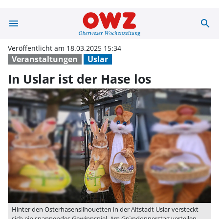
menu
search
In Uslar ist der
Veröffentlicht am 18.03.2025 15:34
Veranstaltungen
Uslar
In Uslar ist der Hase los
Hinter den Osterhasensilhouetten in der Altstadt Uslar versteckt
sich ein spannendes Gewinnspiel. Am Gründonnerstag verteilen