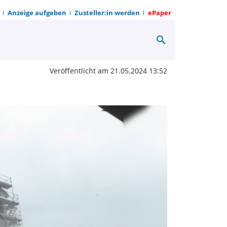
Anzeige aufgeben
Zusteller:in werden
ePaper
search
rung am Welterbetag | 
Veröffentlicht am 21.05.2024 13:52