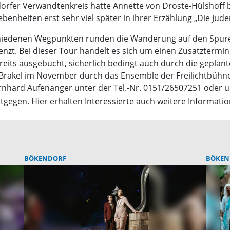
fer Verwandtenkreis hatte Annette von Droste-Hülshoff be
benheiten erst sehr viel später in ihrer Erzählung „Die Jud
iedenen Wegpunkten runden die Wanderung auf den Spuren 
nzt. Bei dieser Tour handelt es sich um einen Zusatztermin
eits ausgebucht, sicherlich bedingt auch durch die geplan
 Brakel im November durch das Ensemble der Freilichtbüh
hard Aufenanger unter der Tel.-Nr. 0151/26507251 oder un
ntgegen. Hier erhalten Interessierte auch weitere Informati
BÖKENDORF
BÖKEN