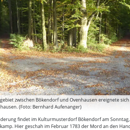
dgebiet zwischen Bökendorf und Ovenhausen ereignete sich
hausen. (Foto: Bernhard Aufenanger)
anderung findet im Kulturmusterdorf Bökendorf am Sonntag, 
lskamp. Hier geschah im Februar 1783 der Mord an den Ha