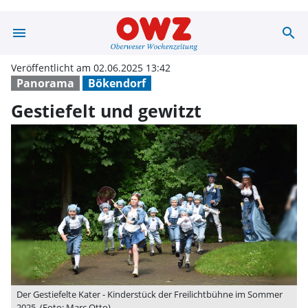
menu
search
Gestiefelt und 
Veröffentlicht am 02.06.2025 13:42
Panorama
Bökendorf
Gestiefelt und gewitzt
Der Gestiefelte Kater - Kinderstück der Freilichtbühne im Sommer
2025. (Foto: Marc Otto)