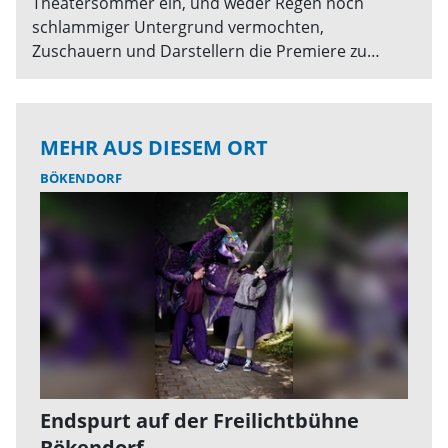
Theatersommer ein, und weder Regen noch
schlammiger Untergrund vermochten,
Zuschauern und Darstellern die Premiere zu
vermiesen. Das Kinderstück „Der gestiefelte Kater“
feierte Premiere und fuhr den ganz großen
Applaus ein.
MEHR AUS DIESEM ORT
BÖKENDORF
Endspurt auf der Freilichtbühne
Bökendorf