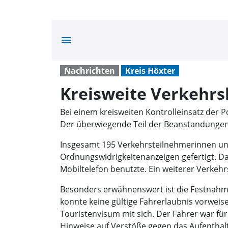
menu
Nachrichten
Kreis Höxter
Kreisweite Verkehrs
Bei einem kreisweiten Kontrolleinsatz der P
Der überwiegende Teil der Beanstandungen
Insgesamt 195 Verkehrsteilnehmerinnen un
Ordnungswidrigkeitenanzeigen gefertigt. Da
Mobiltelefon benutzte. Ein weiterer Verkeh
Besonders erwähnenswert ist die Festnahm
konnte keine gültige Fahrerlaubnis vorweise
Touristenvisum mit sich. Der Fahrer war fü
Hinweise auf Verstöße gegen das Aufentha