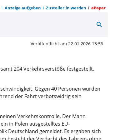
Anzeige aufgeben
Zusteller:in werden
ePaper
search
Verkehrskontrollen | O
Veröffentlicht am 22.01.2026 13:56
esamt 204 Verkehrsverstöße festgestellt.
eschwindigkeit. Gegen 40 Personen wurden
hrend der Fahrt verbotswidrig sein
meinen Verkehrskontrolle. Der Mann
ein in Polen ausgestelltes EU-
blik Deutschland gemeldet. Es ergaben sich
em besteht der Verdacht des Fahrens ohne