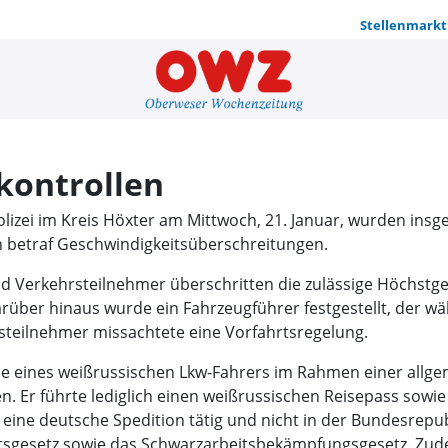
Stellenmarkt
Kreisweite 
kontrollen
olizei im Kreis Höxter am Mittwoch, 21. Januar, wurden insg
 betraf Geschwindigkeitsüberschreitungen.
d Verkehrsteilnehmer überschritten die zulässige Höchstg
rüber hinaus wurde ein Fahrzeugführer festgestellt, der wä
rsteilnehmer missachtete eine Vorfahrtsregelung.
e eines weißrussischen Lkw-Fahrers im Rahmen einer allge
n. Er führte lediglich einen weißrussischen Reisepass sowie 
r eine deutsche Spedition tätig und nicht in der Bundesrepu
ltsgesetz sowie das Schwarzarbeitsbekämpfungsgesetz. Zud