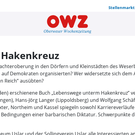
Stellenmarkt
Lebenswege
 Hakenkreuz
e Machteroberung in den Dörfern und Kleinstädten des Weser
 auf Demokraten organisierten? Wer widersetzte sich dem 
en Reich” ausübten?
nden) erschienene Buch „Lebenswege unterm Hakenkreuz” ve
ngen), Hans-Jörg Langer (Lippoldsberg) und Wolfgang Schäf
xter, Northeim und Kassel spiegeln sowohl Karriereverläuf
edingungen einer barbarischen Diktatur. Schwerpunkte der
m Uslar und der Sollingverein Uslar alle Interessierten am 