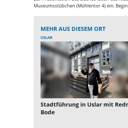
Museumsstübchen (Mühlentor 4) ein. Beginn
MEHR AUS DIESEM ORT
USLAR
Stadtführung in Uslar mit Red
Bode