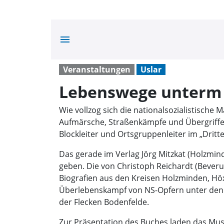
menu
Veranstaltungen
Uslar
Lebenswege unterm
Wie vollzog sich die nationalsozialistisch
Aufmärsche, Straßenkämpfe und Übergriffe
Blockleiter und Ortsgruppenleiter im „Dritt
Das gerade im Verlag Jörg Mitzkat (Holzmi
geben. Die von Christoph Reichardt (Beveru
Biografien aus den Kreisen Holzminden, Hö
Überlebenskampf von NS-Opfern unter den B
der Flecken Bodenfelde.
Zur Präsentation des Buches laden das Museu