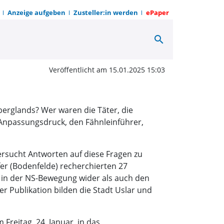
Anzeige aufgeben
Zusteller:in werden
ePaper
search
 unterm Hakenkreuz |
Veröffentlicht am 15.01.2025 15:03
berglands? Wer waren die Täter, die
Anpassungsdruck, den Fähnleinführer,
rsucht Antworten auf diese Fragen zu
er (Bodenfelde) recherchierten 27
e in der NS-Bewegung wider als auch den
 Publikation bilden die Stadt Uslar und
Freitag, 24. Januar, in das