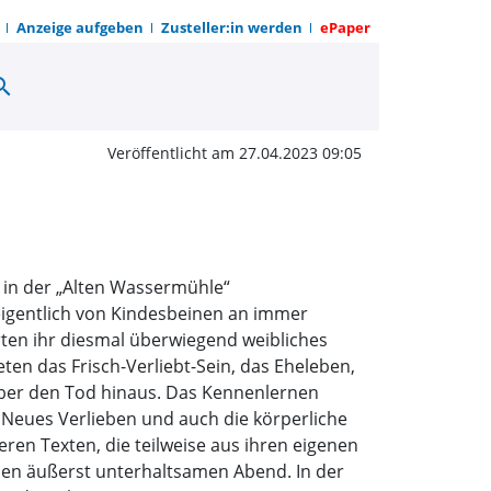
Anzeige aufgeben
Zusteller:in werden
ePaper
arch
er „Alten Wassermühle“
Veröffentlicht am 27.04.2023 09:05
 in der „Alten Wassermühle“
eigentlich von Kindesbeinen an immer
rten ihr diesmal überwiegend weibliches
ten das Frisch-Verliebt-Sein, das Eheleben,
r über den Tod hinaus. Das Kennenlernen
Neues Verlieben und auch die körperliche
ren Texten, die teilweise aus ihren eigenen
nen äußerst unterhaltsamen Abend. In der