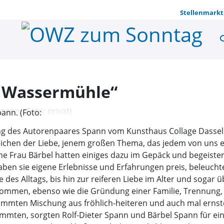
Stellenmarkt
se
Lesung in d
n Wassermühle“
ann. (Foto:
sung des Autorenpaares Spann vom Kunsthaus Collage Dassel
Zeichen der Liebe, jenem großen Thema, das jedem von uns 
ne Frau Bärbel hatten einiges dazu im Gepäck und begeiste
en sie eigene Erlebnisse und Erfahrungen preis, be­leuchte
 des Alltags, bis hin zur reiferen Liebe im Alter und soga
ommen, ebenso wie die Gründung einer Familie, Trennung, 
stimmten Mischung aus fröhlich-heiteren und auch mal ernste
mmten, sorgten Rolf-Dieter Spann und Bärbel Spann für ei