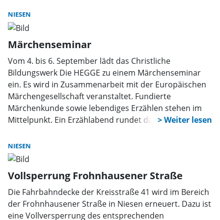
lebendige Gottesdienste, die berühren und bewegen.
NIESEN
In dieser Werkstatt darf experimentiert werden. Im
offenen Austausch reflektieren die Teilnehmenden die
Märchenseminar
aktuelle Situation von Gemeinden und Gottesdiensten.
Daraus entstehen Visionen und konkrete Impulse für
Vom 4. bis 6. September lädt das Christliche
eine Kirche, die sich wandelt. Mit Dr. Bernward
Bildungswerk Die HEGGE zu einem Märchenseminar
Konermann begeben sich alle Interessierten in eine
ein. Es wird in Zusammenarbeit mit der Europäischen
liturgische Werkstatt. Seine Gedanken und
Märchengesellschaft veranstaltet. Fundierte
ganzheitlichen Impulse sind inspirierend und eröffnen
Märchenkunde sowie lebendiges Erzählen stehen im
Perspektiven. Konermann ist Dramaturg, Regisseur,
Mittelpunkt. Ein Erzählabend rundet das Wochenende
Autor und seit mehr als 20 Jahren in der liturgischen
ab.
Fortbildung tätig (www.gottesdienstwerkstatt.eu). Er
NIESEN
nutzt seine Erfahrungen als Mann des Theaters für das
„heilige Spiel“ der Liturgie. Eingeladen zur
Vollsperrung Frohnhausener Straße
GottesdienstWerkstatt sind alle, die Gottesdienste
gestalten und leiten, aus katholischer und
Die Fahrbahndecke der Kreisstraße 41 wird im Bereich
evangelischer Tradition, im Haupt- oder im Ehrenamt
der Frohnhausener Straße in Niesen erneuert. Dazu ist
sowie weitere Interessierte. Die HEGGE
eine Vollversperrung des entsprechenden