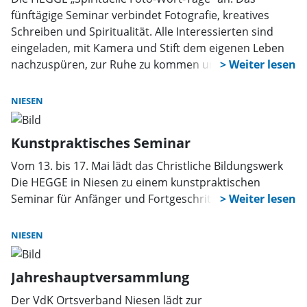
fünftägige Seminar verbindet Fotografie, kreatives
Schreiben und Spiritualität. Alle Interessierten sind
eingeladen, mit Kamera und Stift dem eigenen Leben
nachzuspüren, zur Ruhe zu kommen und neue
Sichtweisen zu entwickeln. Im Mittelpunkt stehen
Fragen wie: Was prägt mich? Was trägt mich? Und was
NIESEN
lässt mich aufatmen?
Kunstpraktisches Seminar
Vom 13. bis 17. Mai lädt das Christliche Bildungswerk
Die HEGGE in Niesen zu einem kunstpraktischen
Seminar für Anfänger und Fortgeschrittene ein.
NIESEN
Jahreshauptversammlung
Der VdK Ortsverband Niesen lädt zur