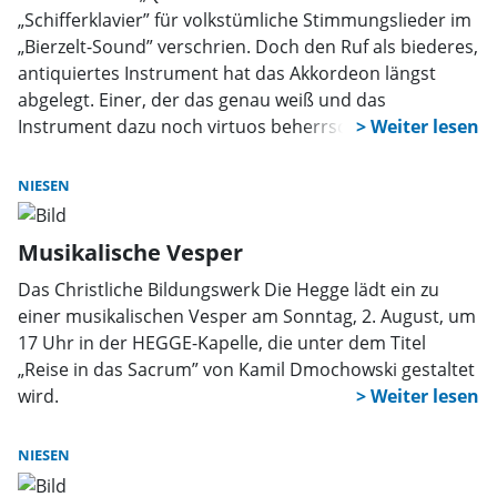
„Schifferklavier” für volkstümliche Stimmungslieder im
„Bierzelt-Sound” verschrien. Doch den Ruf als biederes,
antiquiertes Instrument hat das Akkordeon längst
abgelegt. Einer, der das genau weiß und das
Instrument dazu noch virtuos beherrscht, ist Kamil
Dmochowski. Der 30-jährige preisgekrönte
Kammermusiker von der Hochschule für Musik
NIESEN
Detmold wird am Sonntag, 2. August, 17 Uhr, eine
musikalische Vesper im Christlichen Bildungswerk „Die
Musikalische Vesper
Hegge” in Willebdessen-Niesen gestalten und dort
unter dem Titel „Reise in das Sacrum” die Vielseitigkeit
Das Christliche Bildungswerk Die Hegge lädt ein zu
des „Instruments des Jahres 2026” unter Beweis
einer musikalischen Vesper am Sonntag, 2. August, um
stellen.
17 Uhr in der HEGGE-Kapelle, die unter dem Titel
„Reise in das Sacrum” von Kamil Dmochowski gestaltet
wird.
NIESEN