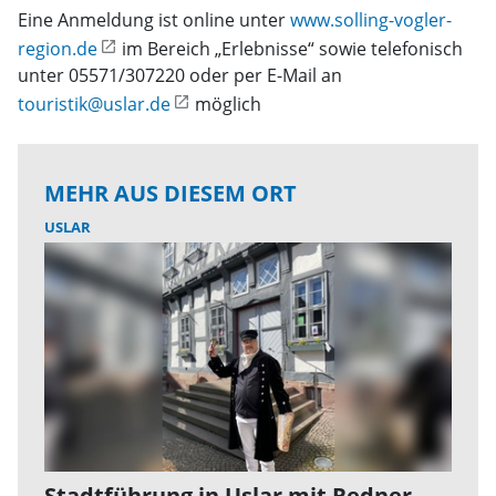
Eine Anmeldung ist online unter
www.solling-vogler-
region.de
im Bereich „Erlebnisse“ sowie telefonisch
unter 05571/307220 oder per E-Mail an
touristik@uslar.de
möglich
MEHR AUS DIESEM ORT
USLAR
Stadtführung in Uslar mit Redner