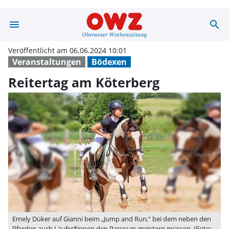
menu
search
Reitertag am K
Veröffentlicht am 06.06.2024 10:01
Veranstaltungen
Bödexen
Reitertag am Köterberg
Emely Düker auf Gianni beim „Jump and Run,“ bei dem neben den
Pferden auch Läufer*innen den Parcours meistern müssen. (Foto: