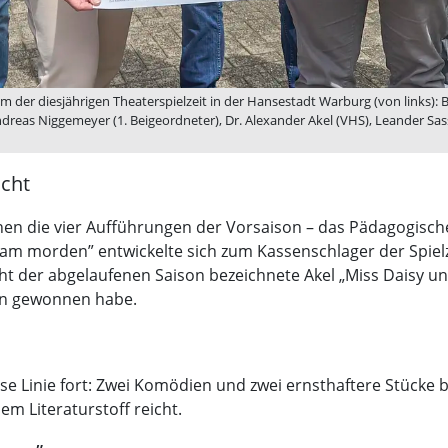
er diesjährigen Theaterspielzeit in der Hansestadt Warburg (von links): Bü
reas Niggemeyer (1. Beigeordneter), Dr. Alexander Akel (VHS), Leander Sa
acht
en die vier Aufführungen der Vorsaison – das Pädagogisch
m morden” entwickelte sich zum Kassenschlager der Spielze
ight der abgelaufenen Saison bezeichnete Akel „Miss Daisy un
en gewonnen habe.
e Linie fort: Zwei Komödien und zwei ernsthaftere Stücke b
sem Literaturstoff reicht.