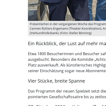
Präsentierten in der vergangenen Woche das Programm d
Carmen Rütters-Engemann (Theater-Koordination), And
(VerbundVolksbank). (Foto: Stefan Bönning)
Ein Rückblick, der Lust auf mehr m
Etwa 1800 Besucherinnen und Besucher sah
ausgebucht. Besonders die Komödie „Achtsa
Platz ausverkauft. Als künstlerisches Highl
seiner Einschätzung sogar neue Abonnent
Vier Stücke, breite Spanne
Das Programm der neuen Spielzeit setzt dies
pointierten Gesellschaftssatire bis zu zeitlo