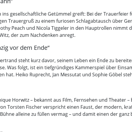
Mann”
ins gesellschaftliche Getümmel greift: Bei der Trauerfeier 
igen Trauergruß zu einem furiosen Schlagabtausch über Gen
thy Peach und Nicola Tiggeler in den Hauptrollen nimmt da
n Witz, der zum Nachdenken anregt.
nzig vor dem Ende“
trand steht kurz davor, seinem Leben ein Ende zu bereiten,
sse. Was folgt, ist ein tiefgründiges Kammerspiel über Eins
ten hat. Heiko Ruprecht, Jan Messutat und Sophie Göbel ste
nique Horwitz – bekannt aus Film, Fernsehen und Theater – 
von Torsten Fischer verspricht einen Faust, der modern, k
e Bühne alleine zu füllen vermag – und damit einen der gan