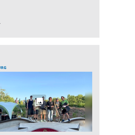
.
URG