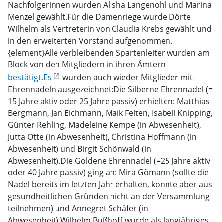
Nachfolgerinnen wurden Alisha Langenohl und Marina
Menzel gewählt.Für die Damenriege wurde Dörte
Wilhelm als Vertreterin von Claudia Krebs gewählt und
in den erweiterten Vorstand aufgenommen.
{element}Alle verbleibenden Spartenleiter wurden am
Block von den Mitgliedern in ihren Ämtern
bestätigt.Es
wurden auch wieder Mitglieder mit
Ehrennadeln ausgezeichnet:Die Silberne Ehrennadel (=
15 Jahre aktiv oder 25 Jahre passiv) erhielten: Matthias
Bergmann, Jan Eichmann, Maik Felten, Isabell Knipping,
Günter Rehling, Madeleine Kempe (in Abwesenheit),
Jutta Otte (in Abwesenheit), Christina Hoffmann (in
Abwesenheit) und Birgit Schönwald (in
Abwesenheit).Die Goldene Ehrennadel (=25 Jahre aktiv
oder 40 Jahre passiv) ging an: Mira Gömann (sollte die
Nadel bereits im letzten Jahr erhalten, konnte aber aus
gesundheitlichen Gründen nicht an der Versammlung
teilnehmen) und Annegret Schäfer (in
Abwesenheit).Wilhelm Bußhoff wurde als langjähriges