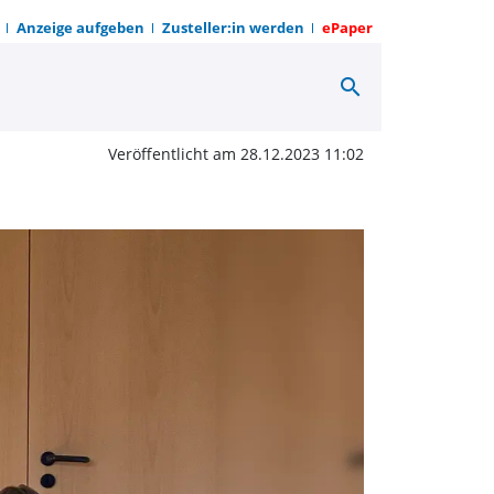
Anzeige aufgeben
Zusteller:in werden
ePaper
search
geschenke im Kindergar
Veröffentlicht am 28.12.2023 11:02