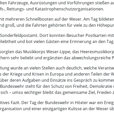
llten Fahrzeuge, Ausrüstungen und Vorführungen stießen au
s-, Rettungs- und Katastrophenschutzorganisationen.
it mehreren Schnellbooten auf der Weser. Am Tag bildeten
d groß, und die Fahrten gehörten für viele zu den Höhepu
e Sonderfeldpostamt. Dort konnten Besucher Postkarten mi
liebtheit und bot vielen Gästen eine Erinnerung an den Tag
orgten das Musikkorps Weser-Lippe, das Heeresmusikkorps
esuchern sehr beliebt und ergänzten das abwechslungsreich
ung wurde an vielen Stellen auch deutlich, welche Verantw
ts der Kriege und Krisen in Europa und anderen Teilen der 
 über deren Aufgaben und Einsätze ins Gespräch zu kommen
e Bundeswehr steht für den Schutz von Freiheit, Demokratie u
sich – umso wichtiger bleibt das gemeinsame Ziel, Frieden 
ives Fazit. Der Tag der Bundeswehr in Höxter war ein Ereign
rganisation und einer einzigartigen Kulisse an der Weser ü