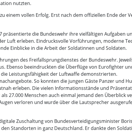
tion nutzten.
u einem vollen Erfolg. Erst nach dem offiziellen Ende der 
räsentierte die Bundeswehr ihre vielfältigen Aufgaben u
n der Luft erleben. Eindrucksvolle Vorführungen, moderne 
de Einblicke in die Arbeit der Soldatinnen und Soldaten.
ungen des Freifallsprungdienstes der Bundeswehr. Jeweils 
us. Ebenso beeindruckten die Überflüge von Eurofighter u
die Leistungsfähigkeit der Luftwaffe demonstrierten.
itmachangebote. So konnten die jungen Gäste Panzer und H
utnah erleben. Die vielen Informationsstände und Präsenta
s 27.000 Menschen auch einmal jemand den Überblick verlie
 Augen verloren und wurde über die Lautsprecher ausgerufe
igitale Zuschaltung von Bundesverteidigungsminister Boris
den Standorten in ganz Deutschland. Er dankte den Soldati