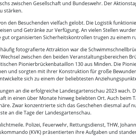
chs zwischen Gesellschaft und Bundeswehr. Der Aktionstag so
u stärken.
on den Besuchenden vielfach gelobt. Die Logistik funktioni
eisen und Getränke zur Verfügung. An vielen Stellen wurde
e gut organisierten Sicherheitskontrollen trugen zu einem
 häufig fotografierte Attraktion war die Schwimmschnellbr
echsel zwischen den beiden Veranstaltungsbereichen Brüc
itischen Pionierbrückenbataillon 130 aus Minden. Die Pion
 und sorgten mit ihrer Konstruktion für große Bewunder
ntwickelte sich zu einem der beliebtesten Anziehungspunkt
ngen an die erfolgreiche Landesgartenschau 2023 wach. 
aft in einen über Monate hinweg belebten Ort. Auch beim 
äre. Zwar konzentrierte sich das Geschehen diesmal auf nu
äste an die Tage der Landesgartenschau.
ichtmeile. Polizei, Feuerwehr, Rettungsdienst, THW, Johann
gskommando (KVK) präsentierten ihre Aufgaben und stande